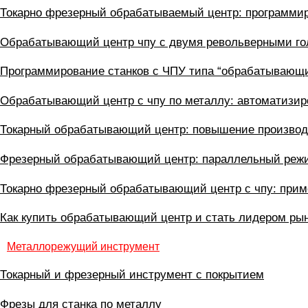
Токарно фрезерный обрабатываемый центр: программи
Обрабатывающий центр чпу с двумя револьверными го
Программирование станков с ЧПУ типа “обрабатывающи
Обрабатывающий центр с чпу по металлу: автоматизир
Токарный обрабатывающий центр: повышение производ
Фрезерный обрабатывающий центр: параллельный реж
Токарно фрезерный обрабатывающий центр с чпу: при
Как купить обрабатывающий центр и стать лидером ры
Металлорежущий инструмент
Токарный и фрезерный инструмент с покрытием
Фрезы для станка по металлу