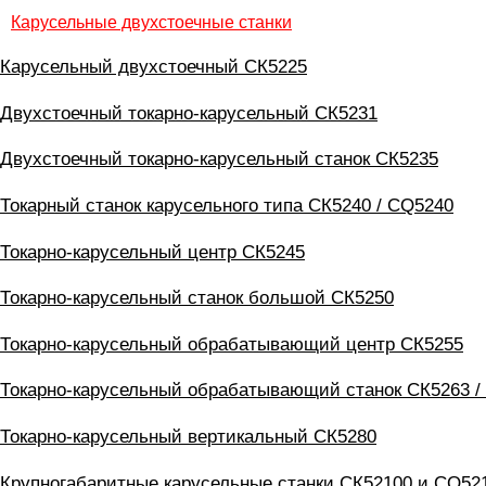
Карусельные двухстоечные станки
Карусельный двухстоечный СК5225
Двухстоечный токарно-карусельный СК5231
Двухстоечный токарно-карусельный станок СК5235
Токарный станок карусельного типа СК5240 / CQ5240
Токарно-карусельный центр СК5245
Токарно-карусельный станок большой СК5250
Токарно-карусельный обрабатывающий центр СК5255
Токарно-карусельный обрабатывающий станок СК5263 /
Токарно-карусельный вертикальный СК5280
Крупногабаритные карусельные станки СК52100 и CQ52