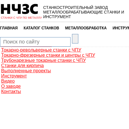
СТАНКОСТРОИТЕЛЬНЫЙ ЗАВОД
Главная
МЕТАЛЛООБРАБАТЫВАЮЩИЕ СТАНКИ И
Металлообработка
ИНСТРУМЕНТ
СТАНКИ С ЧПУ ПО МЕТАЛЛУ
Фрезерные обрабатывающие центры
Портальные фрезерные станки
|
|
|
ГЛАВНАЯ
КАТАЛОГ СТАНКОВ
МЕТАЛЛООБРАБОТКА
ИНСТРУ
Сверлильно-фрезерные станки
Промышленные роботы манипуляторы
Токарные автоматы с ЧПУ
Токарные станки с ЧПУ
Токарно-револьверные станки с ЧПУ
Токарно-фрезерные станки и центры с ЧПУ
Трубонарезные токарные станки с ЧПУ
Станки для кирпича
Выполненные проекты
Инструмент
Видео
О заводе
Контакты