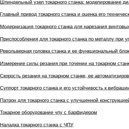
Шпиндельный узел токарного станка: моделирование ди
Главный привод токарного станка и оценка его техничес
Модернизация токарного станка для нарезания винтовы
Приспособления для токарного станка по металлу при 
Револьверная головка станка и ее функциональный бло
Измерение силы резания при точении на токарном стан
Скорость резания на токарном станке, ее автоматизиро
Суппорт токарного станка и его устойчивость к вибраци
Патрон для токарного станка с улучшенной конструкцие
Токарное оборудование чпу с барфидером
Наладка токарного станка с ЧПУ