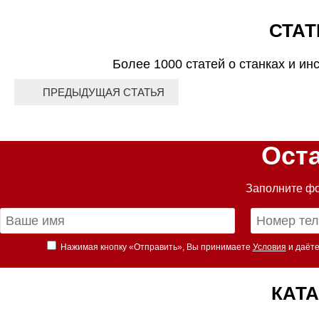
СТАТ
Более 1000 статей о станках и ин
ПРЕДЫДУЩАЯ СТАТЬЯ
Ост
Заполните фо
Нажимая кнопку «Отправить», Вы принимаете
Условия
и даёте
КАТА