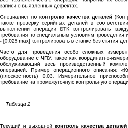
записи о выявленных дефектах.
Специалист по
контролю качества деталей
(Кон
также проверку серийных деталей в соответстви
выполнении операции БТК контролировать кажд
требования по специальным условиям проведения из
- [0.025 max] контролировать в станке без снятия де
Часто для проведения особо сложных измерени
оборудование с ЧПУ, такое как координатно-изме
обслуживающий весь производственный компле
операцией. Пример операционного описания: «К
(плоскостность) 0.03. Измерительное приспосо
требование на промежуточную контрольную операцию
Таблица 2
Текущий и выходной
контроль качества деталей