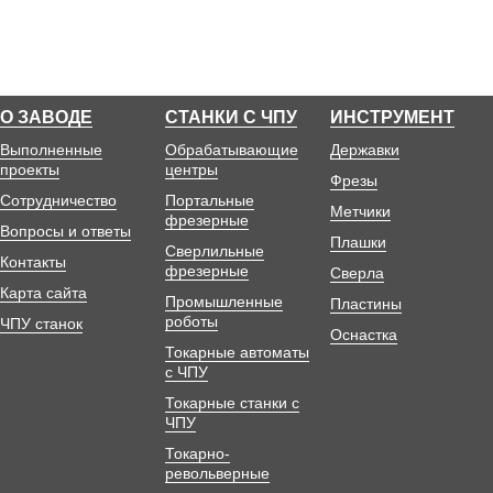
О ЗАВОДЕ
СТАНКИ С ЧПУ
ИНСТРУМЕНТ
Выполненные
Обрабатывающие
Державки
проекты
центры
Фрезы
Сотрудничество
Портальные
Метчики
фрезерные
Вопросы и ответы
Плашки
Сверлильные
Контакты
фрезерные
Сверла
Карта сайта
Промышленные
Пластины
роботы
ЧПУ станок
Оснастка
Токарные автоматы
с ЧПУ
Токарные станки с
ЧПУ
Токарно-
револьверные