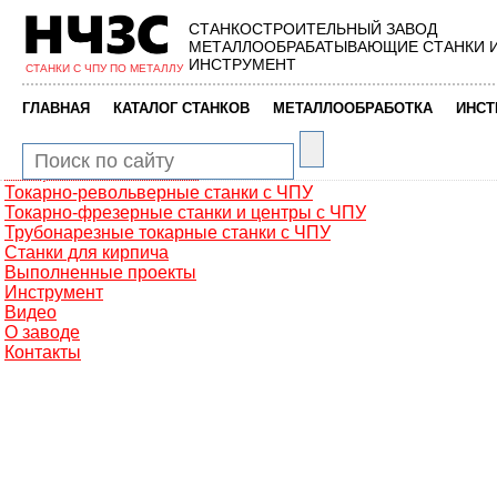
СТАНКОСТРОИТЕЛЬНЫЙ ЗАВОД
Главная
МЕТАЛЛООБРАБАТЫВАЮЩИЕ СТАНКИ 
Металлообработка
ИНСТРУМЕНТ
СТАНКИ С ЧПУ ПО МЕТАЛЛУ
Фрезерные обрабатывающие центры
Портальные фрезерные станки
|
|
|
ГЛАВНАЯ
КАТАЛОГ СТАНКОВ
МЕТАЛЛООБРАБОТКА
ИНСТ
Сверлильно-фрезерные станки
Промышленные роботы манипуляторы
Токарные автоматы с ЧПУ
Токарные станки с ЧПУ
Токарно-револьверные станки с ЧПУ
Токарно-фрезерные станки и центры с ЧПУ
Трубонарезные токарные станки с ЧПУ
Станки для кирпича
Выполненные проекты
Инструмент
Видео
О заводе
Контакты