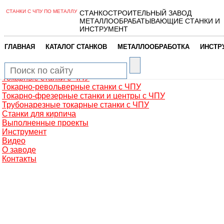
СТАНКИ С ЧПУ ПО МЕТАЛЛУ
СТАНКОСТРОИТЕЛЬНЫЙ ЗАВОД
Главная
МЕТАЛЛООБРАБАТЫВАЮЩИЕ СТАНКИ И
Металлообработка
ИНСТРУМЕНТ
Фрезерные обрабатывающие центры
Портальные фрезерные станки
|
|
|
ГЛАВНАЯ
КАТАЛОГ СТАНКОВ
МЕТАЛЛООБРАБОТКА
ИНСТР
Сверлильно-фрезерные станки
Промышленные роботы манипуляторы
Токарные автоматы с ЧПУ
Токарные станки с ЧПУ
Токарно-револьверные станки с ЧПУ
Токарно-фрезерные станки и центры с ЧПУ
Трубонарезные токарные станки с ЧПУ
Станки для кирпича
Выполненные проекты
Инструмент
Видео
О заводе
Контакты