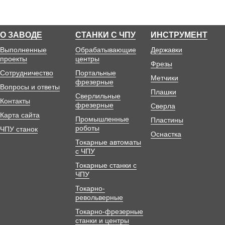
О ЗАВОДЕ
СТАНКИ С ЧПУ
ИНСТРУМЕНТ
Выполненные
Обрабатывающие
Державки
проекты
центры
Фрезы
Сотрудничество
Портальные
Метчики
фрезерные
Вопросы и ответы
Плашки
Сверлильные
Контакты
фрезерные
Сверла
Карта сайта
Промышленные
Пластины
роботы
ЧПУ станок
Оснастка
Токарные автоматы
с ЧПУ
Токарные станки с
ЧПУ
Токарно-
револьверные
Токарно-фрезерные
станки и центры