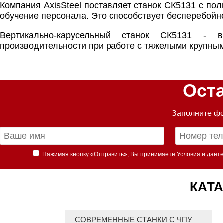
Компания AxisSteel поставляет станок СК5131 с по
обучение персонала. Это способствует бесперебойн
Вертикально-карусельный станок СК5131 - 
производительности при работе с тяжелыми крупным
Ост
Заполните фо
Нажимая кнопку «Отправить», Вы принимаете
Условия
и даёте
КАТА
СОВРЕМЕННЫЕ СТАНКИ С ЧПУ