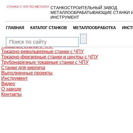
СТАНКИ С ЧПУ ПО МЕТАЛЛУ
СТАНКОСТРОИТЕЛЬНЫЙ ЗАВОД
Главная
МЕТАЛЛООБРАБАТЫВАЮЩИЕ СТАНКИ 
Металлообработка
ИНСТРУМЕНТ
Фрезерные обрабатывающие центры
Портальные фрезерные станки
|
|
|
ГЛАВНАЯ
КАТАЛОГ СТАНКОВ
МЕТАЛЛООБРАБОТКА
ИНСТ
Сверлильно-фрезерные станки
Промышленные роботы манипуляторы
Токарные автоматы с ЧПУ
Токарные станки с ЧПУ
Токарно-револьверные станки с ЧПУ
Токарно-фрезерные станки и центры с ЧПУ
Трубонарезные токарные станки с ЧПУ
Станки для кирпича
Выполненные проекты
Инструмент
Видео
О заводе
Контакты