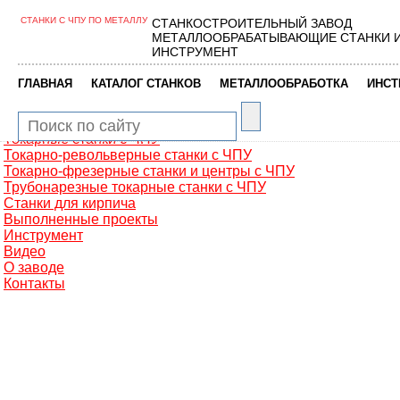
СТАНКИ С ЧПУ ПО МЕТАЛЛУ
СТАНКОСТРОИТЕЛЬНЫЙ ЗАВОД
Главная
МЕТАЛЛООБРАБАТЫВАЮЩИЕ СТАНКИ 
Металлообработка
ИНСТРУМЕНТ
Фрезерные обрабатывающие центры
Портальные фрезерные станки
|
|
|
ГЛАВНАЯ
КАТАЛОГ СТАНКОВ
МЕТАЛЛООБРАБОТКА
ИНСТ
Сверлильно-фрезерные станки
Промышленные роботы манипуляторы
Токарные автоматы с ЧПУ
Токарные станки с ЧПУ
Токарно-револьверные станки с ЧПУ
Токарно-фрезерные станки и центры с ЧПУ
Трубонарезные токарные станки с ЧПУ
Станки для кирпича
Выполненные проекты
Инструмент
Видео
О заводе
Контакты