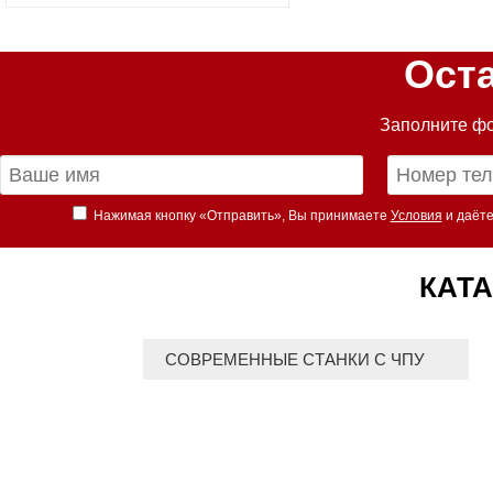
Ост
Заполните фо
Нажимая кнопку «Отправить», Вы принимаете
Условия
и даёте
КАТА
СОВРЕМЕННЫЕ СТАНКИ С ЧПУ