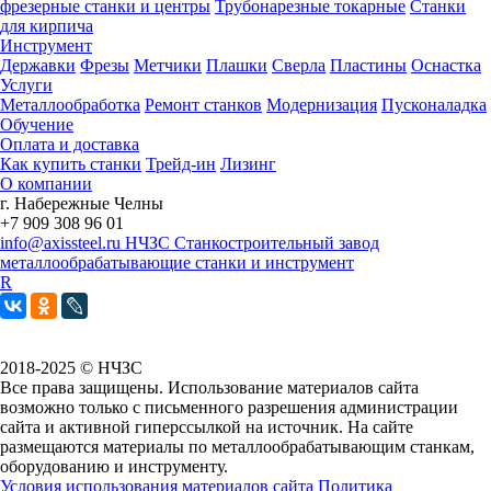
фрезерные станки и центры
Трубонарезные токарные
Станки
для кирпича
Инструмент
Державки
Фрезы
Метчики
Плашки
Сверла
Пластины
Оснастка
Услуги
Металлообработка
Ремонт станков
Модернизация
Пусконаладка
Обучение
Оплата и доставка
Как купить станки
Трейд-ин
Лизинг
О компании
г. Набережные Челны
+7 909 308 96 01
info@axissteel.ru
НЧЗС
Станкостроительный завод
металлообрабатывающие станки и инструмент
R
2018-2025 © НЧЗС
Все права защищены. Использование материалов сайта
возможно только с письменного разрешения администрации
сайта и активной гиперссылкой на источник. На сайте
размещаются материалы по металлообрабатывающим станкам,
оборудованию и инструменту.
Условия использования материалов сайта
Политика