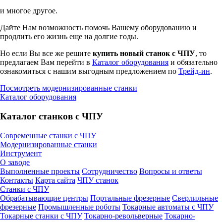
и многое другое.
Дайте Нам возможность помочь Вашему оборудованию и
продлить его жизнь еще на долгие годы.
Но если Вы все же решите
купить новый станок с ЧПУ
, то
предлагаем Вам перейти в
Каталог оборудования
и обязательно
ознакомиться с нашим выгодным предложением по
Трейд-ин
.
Посмотреть модернизированные станки
Каталог оборудования
Каталог станков с ЧПУ
Современные станки с ЧПУ
Модернизированные станки
Инструмент
О заводе
Выполненные проекты
Сотрудничество
Вопросы и ответы
Контакты
Карта сайта
ЧПУ станок
Станки с ЧПУ
Обрабатывающие центры
Портальные фрезерные
Сверлильные
фрезерные
Промышленные роботы
Токарные автоматы с ЧПУ
Токарные станки с ЧПУ
Токарно-револьверные
Токарно-