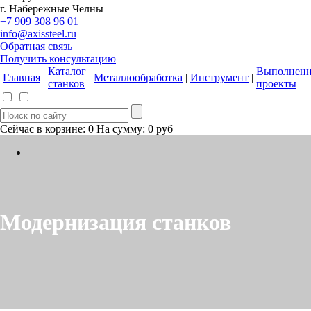
г. Набережные Челны
+7 909 308 96 01
info@axissteel.ru
Обратная связь
Получить консультацию
Каталог
Выполнен
Главная
|
|
Металлообработка
|
Инструмент
|
станков
проекты
Сейчас в корзине:
0
На сумму:
0
руб
Модернизация станков