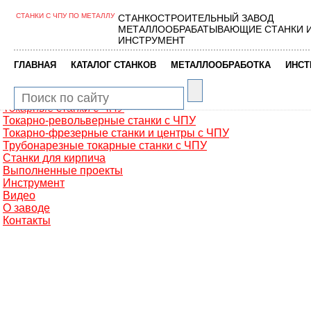
СТАНКИ С ЧПУ ПО МЕТАЛЛУ
СТАНКОСТРОИТЕЛЬНЫЙ ЗАВОД
Главная
МЕТАЛЛООБРАБАТЫВАЮЩИЕ СТАНКИ 
Металлообработка
ИНСТРУМЕНТ
Фрезерные обрабатывающие центры
Портальные фрезерные станки
|
|
|
ГЛАВНАЯ
КАТАЛОГ СТАНКОВ
МЕТАЛЛООБРАБОТКА
ИНСТ
Сверлильно-фрезерные станки
Промышленные роботы манипуляторы
Токарные автоматы с ЧПУ
Токарные станки с ЧПУ
Токарно-револьверные станки с ЧПУ
Токарно-фрезерные станки и центры с ЧПУ
Трубонарезные токарные станки с ЧПУ
Станки для кирпича
Выполненные проекты
Инструмент
Видео
О заводе
Контакты