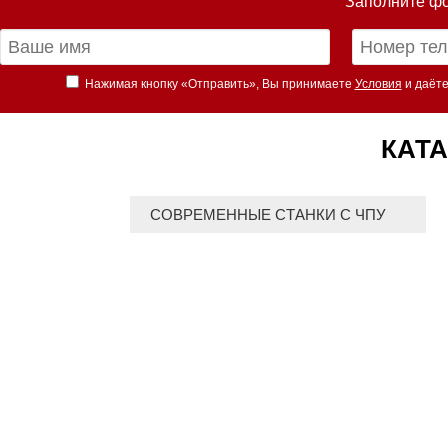
Заполните фо
Нажимая кнопку «Отправить», Вы принимаете
Условия
и даёте
КАТА
СОВРЕМЕННЫЕ СТАНКИ С ЧПУ