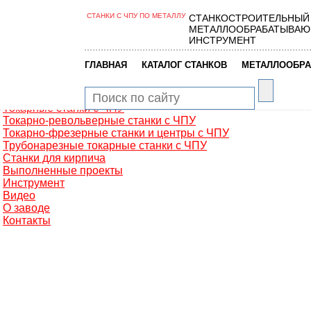
СТАНКИ С ЧПУ ПО МЕТАЛЛУ
СТАНКОСТРОИТЕЛЬНЫЙ
Главная
МЕТАЛЛООБРАБАТЫВАЮ
Металлообработка
ИНСТРУМЕНТ
Фрезерные обрабатывающие центры
Портальные фрезерные станки
|
|
ГЛАВНАЯ
КАТАЛОГ СТАНКОВ
МЕТАЛЛООБРА
Сверлильно-фрезерные станки
Промышленные роботы манипуляторы
Токарные автоматы с ЧПУ
Токарные станки с ЧПУ
Токарно-револьверные станки с ЧПУ
Токарно-фрезерные станки и центры с ЧПУ
Трубонарезные токарные станки с ЧПУ
Станки для кирпича
Выполненные проекты
Инструмент
Видео
О заводе
Контакты