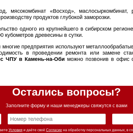
од, мясокомбинат «Восход», маслосыркомбинат, р
роизводству продуктов глубокой заморозки.
ельство одного из крупнейшего в сибирском регио
0 кубометров древесины в сутки.
и многие предприятия используют металлообрабаты
ходимость в проведении ремонта или замене ста
с ЧПУ в Камень-на-Оби
можно позвонив в офис с
Остались вопросы?
Заполните форму и наши менеджеры свяжутся с вами
маете
Условия
и даёте своё
Согласие
на обработку персональных данных, в со