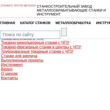
СТАНКИ С ЧПУ ПО МЕТАЛЛУ
СТАНКОСТРОИТЕЛЬНЫЙ ЗАВОД
Главная
МЕТАЛЛООБРАБАТЫВАЮЩИЕ СТАНКИ И
Металлообработка
ИНСТРУМЕНТ
Фрезерные обрабатывающие центры
Портальные фрезерные станки
|
|
|
ГЛАВНАЯ
КАТАЛОГ СТАНКОВ
МЕТАЛЛООБРАБОТКА
ИНСТРУ
Сверлильно-фрезерные станки
Промышленные роботы манипуляторы
Токарные автоматы с ЧПУ
Токарные станки с ЧПУ
Токарно-револьверные станки с ЧПУ
Токарно-фрезерные станки и центры с ЧПУ
Трубонарезные токарные станки с ЧПУ
Станки для кирпича
Выполненные проекты
Инструмент
Видео
О заводе
Контакты