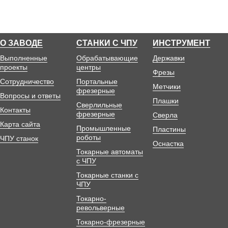
О ЗАВОДЕ
СТАНКИ С ЧПУ
ИНСТРУМЕНТ
Выполненные
Обрабатывающие
Державки
проекты
центры
Фрезы
Сотрудничество
Портальные
Метчики
фрезерные
Вопросы и ответы
Плашки
Сверлильные
Контакты
фрезерные
Сверла
Карта сайта
Промышленные
Пластины
роботы
ЧПУ станок
Оснастка
Токарные автоматы
с ЧПУ
Токарные станки с
ЧПУ
Токарно-
револьверные
Токарно-фрезерные