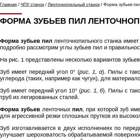
Главная
/
ЧПУ станок
/
Ленточнопильный станок
/ Форма зубьев пи
ФОРМА ЗУБЬЕВ ПИЛ ЛЕНТОЧНОП
Форма зубьев пил
ленточнопильного станка имеет
подробно рассмотрим углы зубьев пил и правильност
На рис. 1 представлены несколько вариантов зубьев
Зуб имеет передний угол 0° (
рис. 1, α
). Пилы с та
углерода (таких, например как чугун), для материа
Зуб имеет передний угол 10° (
рис. 1, б
). Пилы с та
труб из легированных сталей.
Форма зубьев
ленточных
пил
, при которой зуб им
для агрессивной резки сплошных прутков из высоко
Зуб изготавливается в двух исполнениях по передн
улучшает шероховатость обрабатываемой поверхнос