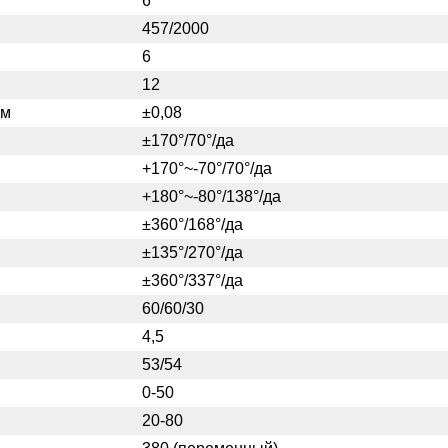
6
457/2000
6
12
мм
±0,08
±170°/70°/да
+170°~-70°/70°/да
+180°~-80°/138°/да
±360°/168°/да
±135°/270°/да
±360°/337°/да
60/60/30
4,5
53/54
0-50
20-80