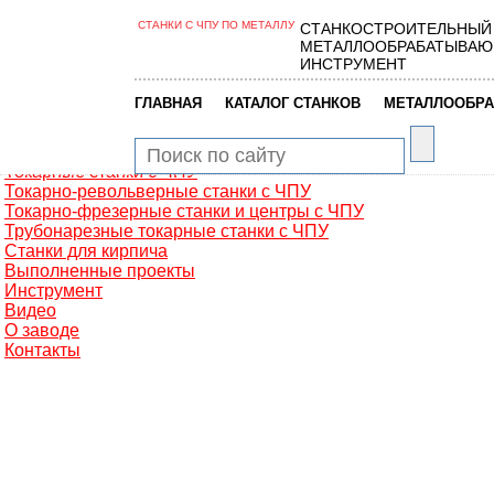
СТАНКИ С ЧПУ ПО МЕТАЛЛУ
СТАНКОСТРОИТЕЛЬНЫЙ
Главная
МЕТАЛЛООБРАБАТЫВАЮ
Металлообработка
ИНСТРУМЕНТ
Фрезерные обрабатывающие центры
Портальные фрезерные станки
|
|
ГЛАВНАЯ
КАТАЛОГ СТАНКОВ
МЕТАЛЛООБРА
Сверлильно-фрезерные станки
Промышленные роботы манипуляторы
Токарные автоматы с ЧПУ
Токарные станки с ЧПУ
Токарно-револьверные станки с ЧПУ
Токарно-фрезерные станки и центры с ЧПУ
Трубонарезные токарные станки с ЧПУ
Станки для кирпича
Выполненные проекты
Инструмент
Видео
О заводе
Контакты