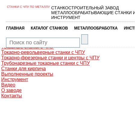
СТАНКИ С ЧПУ ПО МЕТАЛЛУ
СТАНКОСТРОИТЕЛЬНЫЙ ЗАВОД
Главная
МЕТАЛЛООБРАБАТЫВАЮЩИЕ СТАНКИ 
Металлообработка
ИНСТРУМЕНТ
Фрезерные обрабатывающие центры
Портальные фрезерные станки
|
|
|
ГЛАВНАЯ
КАТАЛОГ СТАНКОВ
МЕТАЛЛООБРАБОТКА
ИНСТ
Сверлильно-фрезерные станки
Промышленные роботы манипуляторы
Токарные автоматы с ЧПУ
Токарные станки с ЧПУ
Токарно-револьверные станки с ЧПУ
Токарно-фрезерные станки и центры с ЧПУ
Трубонарезные токарные станки с ЧПУ
Станки для кирпича
Выполненные проекты
Инструмент
Видео
О заводе
Контакты