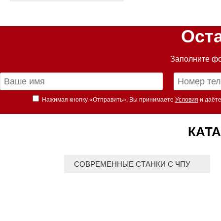
Ост
Заполните фо
Нажимая кнопку «Отправить», Вы принимаете
Условия
и даёте
КАТА
СОВРЕМЕННЫЕ СТАНКИ С ЧПУ