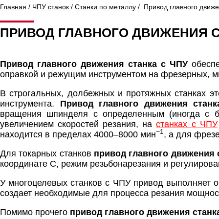
Главная
/
ЧПУ станок
/
Станки по металлу
/ Привод главного движе
ПРИВОД ГЛАВНОГО ДВИЖЕНИЯ С
Привод главного движения станка с ЧПУ
обеспе
оправкой и режущим инструментом на фрезерных, м
В строгальных, долбежных и протяжных станках э
инструмента.
Привод главного движения станк
вращения шпинделя с определенным (иногда с бе
увеличением скоростей резания, на
станках с ЧПУ
−1
находится в пределах 4000–8000 мин
, а для фрез
Для токарных станков
привод главного движения 
координате C, режим резьбонарезания и регулирова
У многоцелевых станков с ЧПУ привод выполняет 
создает необходимые для процесса резания мощнос
Помимо прочего
привод главного движения станк