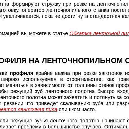
лотна формируют стружку при резке на ленточнопиль
аготовку, оператор ленточнопильного станка постеп
увеличивается, пока не достигнута стандартная ве
рмацией вы можете в статье
Обкатка ленточной пи
РОФИЛЯ НА ЛЕНТОЧНОПИЛЬНОМ 
езки профиля
крайне важна при резке заготовок и
 широко используемая в строительстве, как прав
ет меняться в зависимости от толщины стенок профи
тобы режущий зуб ленточного полотна быстро вход
енточного полотна может захватить и потянуть за со
 резании что приведёт скалыванию зуба или разр
рвется ленточная пила
слишком часто.
если режущие зубья ленточного полотна начинают
иливает проблему в большинстве случаев. Оптималь