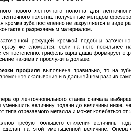
ного нового ленточного полотна для ленточнопи
ья ленточного полотна, полученные методом фрезе
кромка зуба постепенно не закругляется в виде рад
 контакте с разрезаемым материалом.
 заточенной режущей кромкой подобны заточенно
 сразу же сломается, если на него посильнее на
ется постепенно, грифель карандаша формирует окру
усилие нажима и прослужить дольше.
резки профиля
выполнена правильно, то на зубь
евременное скалывание и в дальнейшем разрыв само
ператор ленточнопильного станка сначала выбира
 уменьшить величину подачи до величины ниже, ч
от типа отрезаемого металла и может колебаться от
аллов требуют большего снижения величины под
сделан на этой уменьшенной величине. Операт