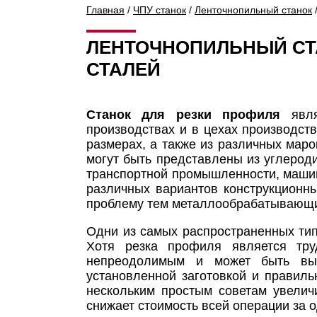
Главная
/
ЧПУ станок
/
Ленточнопильный станок
ЛЕНТОЧНОПИЛЬНЫЙ СТ
СТАЛЕЙ
Станок для резки профиля
явля
производствах и в цехах производст
размерах, а также из различных маро
могут быть представлены из углерод
транспортной промышленности, машино
различных вариантов конструкционн
проблему тем металлообрабатывающим
Одни из самых распространенных ти
Хотя резка профиля является тру
непреодолимым и может быть вып
установленной заготовкой и правил
нескольким простым советам увеличи
снижает стоимость всей операции за о