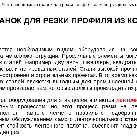
/ Ленточнопильный станок для резки профиля из конструкционных 
АНОК ДЛЯ РЕЗКИ ПРОФИЛЯ ИЗ 
ется необходимым видом оборудования на со
ва металлоконструкций. Профильные элементы могу
к сталей. Например, двутавры, швеллеры, квадраты, 
истых и легированных сталей. Стали высокой прочн
строении и строительных проектах. В то время как
ых сталей является выгодным для промышленной 
 производствам, которые должны производить их р
пов оборудования для этих целей являются
ленточ
дным процессом, но этот процесс резки на ле
олнен намного легче с правильно подобранн
ьным обслуживанием самого ленточнопильного
ста
т стойкость ленточного полотна, обеспечит гладк
дин рез.