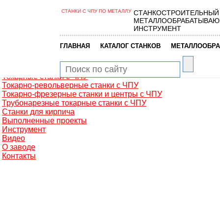
СТАНКИ С ЧПУ ПО МЕТАЛЛУ
СТАНКОСТРОИТЕЛЬНЫЙ
Главная
МЕТАЛЛООБРАБАТЫВАЮ
Металлообработка
ИНСТРУМЕНТ
Фрезерные обрабатывающие центры
Портальные фрезерные станки
|
|
ГЛАВНАЯ
КАТАЛОГ СТАНКОВ
МЕТАЛЛООБРА
Сверлильно-фрезерные станки
Промышленные роботы манипуляторы
Токарные автоматы с ЧПУ
Токарные станки с ЧПУ
Токарно-револьверные станки с ЧПУ
Токарно-фрезерные станки и центры с ЧПУ
Трубонарезные токарные станки с ЧПУ
Станки для кирпича
Выполненные проекты
Инструмент
Видео
О заводе
Контакты