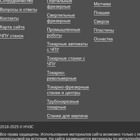
Сотрудничество
Портальные
Метчики
фрезерные
Вопросы и ответы
Плашки
Сверлильные
Контакты
фрезерные
Сверла
Карта сайта
Промышленные
Пластины
роботы
ЧПУ станок
Оснастка
Токарные автоматы
с ЧПУ
Токарные станки с
ЧПУ
Токарно-
револьверные
Токарно-фрезерные
станки и центры
Трубонарезные
токарные
Станки для кирпича
2018-2025 © НЧЗС
Все права защищены. Использование материалов сайта возможно только с 
гиперссылкой на источник. На сайте размещаются материалы по металлооб