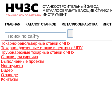
СТАНКОСТРОИТЕЛЬНЫЙ ЗАВОД
Главная
МЕТАЛЛООБРАБАТЫВАЮЩИЕ СТАНКИ 
Металлообработка
ИНСТРУМЕНТ
СТАНКИ С ЧПУ ПО МЕТАЛЛУ
Фрезерные обрабатывающие центры
Портальные фрезерные станки
|
|
|
ГЛАВНАЯ
КАТАЛОГ СТАНКОВ
МЕТАЛЛООБРАБОТКА
ИНСТ
Сверлильно-фрезерные станки
Промышленные роботы манипуляторы
Токарные автоматы с ЧПУ
Токарные станки с ЧПУ
Токарно-револьверные станки с ЧПУ
Токарно-фрезерные станки и центры с ЧПУ
Трубонарезные токарные станки с ЧПУ
Станки для кирпича
Выполненные проекты
Инструмент
Видео
О заводе
Контакты