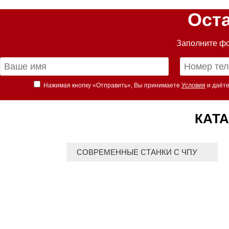
Ост
Заполните фо
Нажимая кнопку «Отправить», Вы принимаете
Условия
и даёте
КАТА
СОВРЕМЕННЫЕ СТАНКИ С ЧПУ