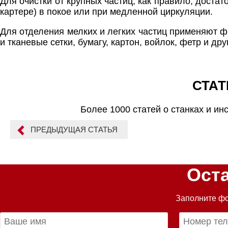
Для очистки от крупных частиц, как правило, достат
картере) в покое или при медленной циркуляции.
Для отделения мелких и легких частиц применяют 
и тканевые сетки, бумагу, картон, войлок, фетр и д
СТАТ
Более 1000 статей о станках и ин
ПРЕДЫДУЩАЯ СТАТЬЯ
Ост
Заполните фо