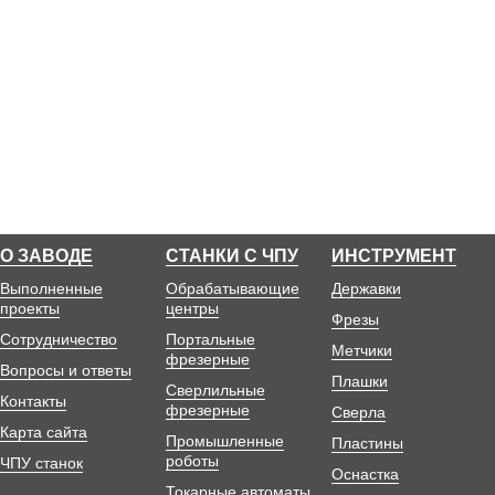
О ЗАВОДЕ
СТАНКИ С ЧПУ
ИНСТРУМЕНТ
Выполненные
Обрабатывающие
Державки
проекты
центры
Фрезы
Сотрудничество
Портальные
Метчики
фрезерные
Вопросы и ответы
Плашки
Сверлильные
Контакты
фрезерные
Сверла
Карта сайта
Промышленные
Пластины
роботы
ЧПУ станок
Оснастка
Токарные автоматы