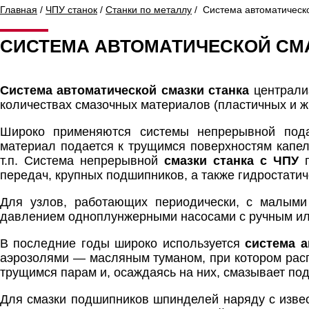
Главная
/
ЧПУ станок
/
Станки по металлу
/ Система автоматическо
СИСТЕМА АВТОМАТИЧЕСКОЙ СМА
Система автоматической смазки станка
централиз
количествах смазочных материалов (пластичных и жи
Широко применяются системы непрерывной пода
материал подается к трущимся поверхностям капе
т.п. Система непрерывной
смазки станка с ЧПУ
п
передач, крупных подшипников, а также гидростатич
Для узлов, работающих периодически, с малыми
давлением одноплунжерными насосами с ручным ил
В последние годы широко используется
система а
аэрозолями — масляным туманом, при котором расп
трущимся парам и, осаждаясь на них, смазывает по
Для смазки подшипников шпинделей наряду с извес