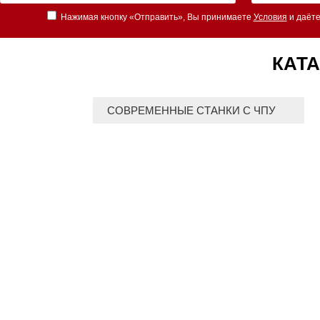
Нажимая кнопку «Отправить», Вы принимаете
Условия
и даёте
КАТА
СОВРЕМЕННЫЕ СТАНКИ С ЧПУ