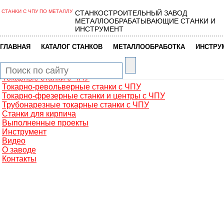
СТАНКИ С ЧПУ ПО МЕТАЛЛУ
СТАНКОСТРОИТЕЛЬНЫЙ ЗАВОД
Главная
МЕТАЛЛООБРАБАТЫВАЮЩИЕ СТАНКИ И
Металлообработка
ИНСТРУМЕНТ
Фрезерные обрабатывающие центры
Портальные фрезерные станки
|
|
|
ГЛАВНАЯ
КАТАЛОГ СТАНКОВ
МЕТАЛЛООБРАБОТКА
ИНСТРУ
Сверлильно-фрезерные станки
Промышленные роботы манипуляторы
Токарные автоматы с ЧПУ
Токарные станки с ЧПУ
Токарно-револьверные станки с ЧПУ
Токарно-фрезерные станки и центры с ЧПУ
Трубонарезные токарные станки с ЧПУ
Станки для кирпича
Выполненные проекты
Инструмент
Видео
О заводе
Контакты