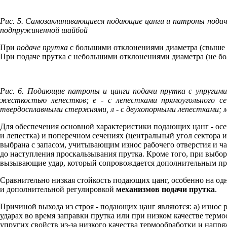
Рис. 5. Самозаклинивающиеся подающие цанги и патроны подачи 
подпружиненной шайбой
При
подаче прутка
с большими отклонениями диаметра (свыше 1
При подаче прутка с небольшими отклонениями диаметра (не бо
Рис. 6. Подающие патроны и цанги подачи прутка с упругими 
жесткостью лепестков; е - с лепестками прямоугольного с
твердосплавными стержнями, л - с двухопорными лепестками; м
Для обеспечения основной характеристики подающих цанг - ос
и лепестка) и поперечном сечениях (центральный угол сектора и
выбрана с запасом, учитывающим износ рабочего отверстия и ч
до наступления проскальзывания прутка. Кроме того, при выбо
вызывающие удар, который сопровождается дополнительным про
Сравнительно низкая стойкость подающих цанг, особенно на од
и дополнительной регулировкой
механизмов подачи прутка
.
Причиной выхода из строя - подающих цанг являются: а) износ р
ударах во время заправки прутка или при низком качестве терм
упругих свойств из-за низкого качества термообработки и напр