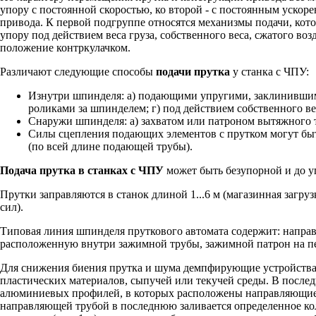
упору с постоянной скоростью, ко второй - с постоянным ускор
привода. К первой подгруппе относятся механизмы подачи, кот
упору под действием веса груза, собственного веса, сжатого во
положение контркулачком.
Различают следующие способы
подачи прутка
у станка с ЧПУ:
Изнутри шпинделя: а) подающими упругими, заклинившими
роликами за шпинделем; г) под действием собственного в
Снаружи шпинделя: а) захватом или патроном вытяжного 
Силы сцепления подающих элементов с прутком могут быть
(по всей длине подающей трубы).
Подача прутка в станках с ЧПУ
может быть безупорной и до у
Прутки заправляются в станок длиной 1...6 м (магазинная заг
сил).
Типовая линия шпинделя пруткового автомата содержит: нап
расположенную внутри зажимной трубы, зажимной патрон на пе
Для снижения биения прутка и шума демпфирующие устройства 
пластических материалов, сыпучей или текучей среды. В после
алюминиевых профилей, в которых расположены направляющие 
направляющей трубой в последнюю заливается определенное кол