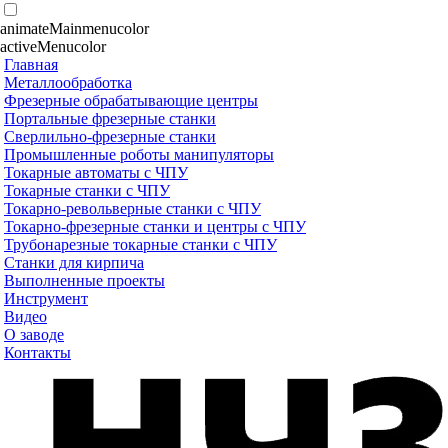
animateMainmenucolor
activeMenucolor
Главная
Металлообработка
Фрезерные обрабатывающие центры
Портальные фрезерные станки
Сверлильно-фрезерные станки
Промышленные роботы манипуляторы
Токарные автоматы с ЧПУ
Токарные станки с ЧПУ
Токарно-револьверные станки с ЧПУ
Токарно-фрезерные станки и центры с ЧПУ
Трубонарезные токарные станки с ЧПУ
Станки для кирпича
Выполненные проекты
Инструмент
Видео
О заводе
Контакты