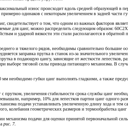
аксимальный износ происходит вдоль средней образующей в пер
примерно одинаков с некоторым увеличением в задней части г
г, свидетельствует о том, что одним из важных факторов являе
еняемые для цанг, можно распределить следующим образом: 60С
йствам и ударной вязкости эти стали располагаются в обратной
днего и тяжелого рядов, необходимы сравнительно большие осе
рудняется заправка прутка в станок из-за значительного увелич
утка в подающую цангу, зависящие от жесткости лепестков, ра
ри выборе тяговой силы привода питающего механизма. В случа
0 мм необходимо губки цанг выполнять гладкими, а также преду
 прутком, увеличения стабильности срока службы цанг необход
ревышали, например, 10% для лепестков партии цанг одного ра
еханизма подачи устанавливать увеличенную длину хода и тем с
ого, колебания геометрических размеров и термообработка цанг
и механизма подачи для оценки принятой первоначальной силы
на
рис. 7.