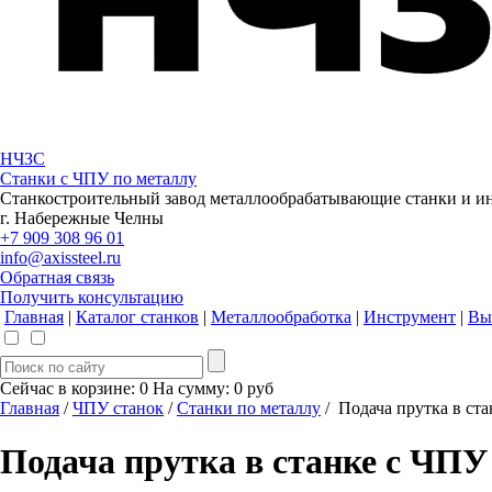
НЧЗС
Станки с ЧПУ по металлу
Станкостроительный завод металлообрабатывающие станки и и
г. Набережные Челны
+7 909 308 96 01
info@axissteel.ru
Обратная связь
Получить консультацию
Главная
|
Каталог станков
|
Металлообработка
|
Инструмент
|
Вы
Сейчас в корзине:
0
На сумму:
0
руб
Главная
/
ЧПУ станок
/
Станки по металлу
/ Подача прутка в ст
Подача прутка в станке с ЧПУ