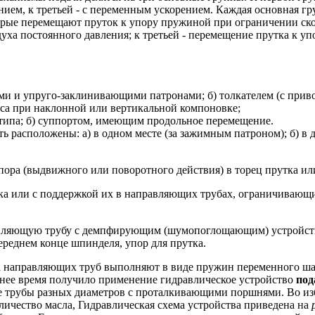
ением, к третьей - с переменным ускорением. Каждая основная г
орые перемещают пруток к упору пружиной при ограничении ско
здуха постоянного давления; к третьей - перемещение прутка к у
 и упруго-заклинивающими патронами; б) толкателем (с приво
еса при наклонной или вертикальной компоновке;
типа; б) суппортом, имеющим продольное перемещение.
 расположены: а) в одном месте (за зажимным патроном); б) в 
пора (выдвижного или поворотного действия) в торец прутка ил
рузка или с поддержкой их в направляющих трубах, ограничиваю
равляющую трубу с демпфирующим (шумопоглощающим) устройст
реднем конце шпинделя, упор для прутка.
направляющих труб выполняют в виде пружин переменного шага
днее время получило применение гидравлическое устройство
под
трубы разных диаметров с проталкивающими поршнями. Во изб
ичество масла, Гидравлическая схема устройства приведена на