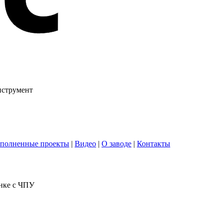
нструмент
полненные проекты
|
Видео
|
О заводе
|
Контакты
анке с ЧПУ