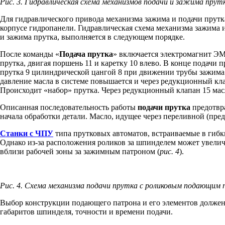
Рис. 3. Гидравлическая схема механизмов подачи и зажима пру
Для гидравлического привода механизма зажима и подачи прутка
корпусе гидропанели. Гидравлическая схема механизма зажима и
и зажима прутка, выполняется в следующем порядке.
После команды «
Подача прутка
» включается электромагнит ЭМ
прутка, двигая поршень 11 и каретку 10 влево. В конце подачи
прутка 9 цилиндрической цангой 8 при движении трубы зажима 
давление масла в системе повышается и через редукционный кла
Происходит «набор» прутка. Через редукционный клапан 15 масл
Описанная последовательность работы
подачи прутка
предотвра
начала обработки детали. Масло, идущее через переливной (пред
Станки с ЧПУ
типа прутковых автоматов, встраиваемые в гиб
Однако из-за расположения роликов за шпинделем может увеличи
вблизи рабочей зоны за зажимным патроном (
рис. 4
).
Рис. 4. Схема механизма подачи прутка с роликовым подающим п
Выбор конструкции подающего патрона и его элементов должен 
габаритов шпинделя, точности и времени подачи.