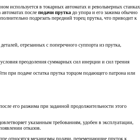
ном используется в токарных автоматах и револьверных станках
а автоматах после
подачи прутка
до упора и его зажима обычно
ополнительно подрезать передний торец прутка, что приводит к
деталей, отрезанных с поперечного суппорта из прутка,
 условия преодоления суммарных сил инерции и сил трения
йти при подаче остатка прутка торцом подающего патрона или
после его разжима при заданной продолжительности этого
овлетворяет указанным требованиям, удобен в эксплуатации,
появлении отказов.
уппе относятся механизмы подачи, перемещающие пруток к