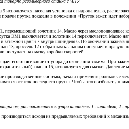
тка токарно револьверного станка с ЧПУ
 9 используется насосная установка с гидропанелью, расположен
 подачи прутка показана в положении «Пруток зажат, идет набо
1, перемещающий золотник 14. Масло через маслоподводящее ко
 прутка ЭМ1 выключается и золотник 14 переключается. Масло н
и затяжной цанги 7 внутрь шпинделя 6. По окончании зажима дв
пан 13, дроссель 12 с обратным клапаном поступает в правую п
о поступает на смазку коробки скоростей.
щает его оттягивание от упора до окончания зажима. При зажим
охранительный) клапан 15, используется для смазки. Давление м
кие производственные системы, начали применять роликовые ме
ваться остаток последнего прутка. Чтобы этого избежать, прим
атроном, расположенным внутри шпинделя: 1 - шпиндель; 2 - при
производиться исходя из предъявляемых требований к механизм