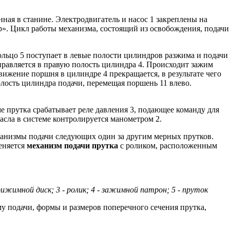
ная в станине. Электродвигатель и насос 1 закреплены на
р». Цикл работы механизма, состоящий из освобождения, подачи
льцо 5 поступает в левые полости цилиндров разжима и подачи
аправляется в правую полость цилиндра 4. Происходит зажим
ижение поршня в цилиндре 4 прекращается, в результате чего
олость цилиндра подачи, перемещая поршень 11 влево.
е прутка срабатывает реле давления 3, подающее команду для
асла в системе контролируется манометром 2.
ханизмы подачи следующих один за другим мерных прутков.
еняется
механизм подачи прутка
с роликом, расположенным
жимной диск; 3 - ролик; 4 - зажимной патрон; 5 - пруток
у подачи, формы и размеров поперечного сечения прутка,