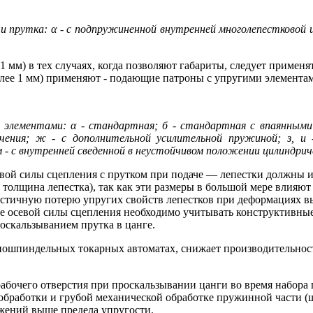
прутка: α - с подпружиненной внутренней многолепестковой цан
 мм) в тех случаях, когда позволяют габариты, следует примен
лее 1 мм) применяют - подающие патроны с упругими элементам
элементами: α - стандартная; б - стандартная с впаянными вк
ечения; ж - с дополнительной усилительной пружиной; з, и
 - с внутренней сведенной в неустойчивом положении цилиндри
евой силы сцепления с прутком при подаче — лепестки должны 
 толщина лепестка), так как эти размеры в большой мере влияют
астичную потерю упругих свойств лепестков при деформациях в
ре осевой силы сцепления необходимо учитывать конструктивны
скальзыванием прутка в цанге.
ношпиндельных токарных автоматах, снижает производительность
абочего отверстия при проскальзывании цанги во время набора п
ообработки и грубой механической обработке пружинной части (ш
яжений выше предела упругости.