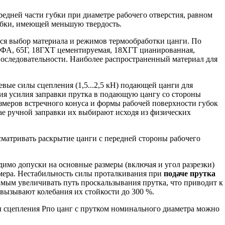
едней части губки при диаметре рабочего отверстия, равном
убки, имеющей меньшую твердость.
тся выбор материала и режимов термообработки цанги. По
2XФА, 65Г, 18ГХТ цементируемая, 18ХГТ цианированная,
 последовательности. Наиболее распространенный материал для
вые силы сцепления (1,5...2,5 кН) подающей цанги для
ения усилия заправки прутка в подающую цангу со стороны
змеров встречного конуса и формы рабочей поверхности губок
е ручной заправки их выбирают исходя из физических
сматривать раскрытие цанги с передней стороны рабочего
имо допуски на основные размеры (включая и угол разрезки)
змера. Нестабильность силы проталкивания при
подаче прутка
амым увеличивать путь проскальзывания прутка, что приводит к
 вызывают колебания их стойкости до 300 %.
 сцепления Рпо цанг с прутком номинального диаметра можно