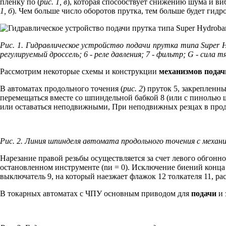
пленку по (
рис. 1, в
), которая способствует снижению шума и ви
1, б
). Чем больше число оборотов прутка, тем больше будет гидр
Рис. 1. Гидравлическое устройство подачи прутка типа Super Hy
регулируемый дроссель; 6 - реле давления; 7 - фильтр; G - сил
Рассмотрим некоторые схемы и конструкции
механизмов подач
В автоматах продольного точения (
рис. 2
) пруток 5, закреплен
перемещаться вместе со шпиндельной бабкой 8 (или с пинолью ш
или оставаться неподвижными, При неподвижных резцах в прод
Рис. 2. Линия шпинделя автомата продольного точения с механ
Нарезание правой резьбы осуществляется за счет левого обгонно
остановленном инструменте (nи = 0). Исключение биений конца
выключатель 9, на который наезжает флажок 12 толкателя 11, р
В токарных автоматах с ЧПУ основным приводом для
подачи
и 