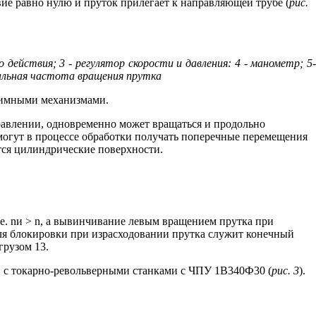
вие равно нулю и пруток прилегает к направляющей трубе (
рис.
 действия; 3 - регулятор скорости и давления: 4 - манометр; 5-
ачальная частота вращения прутка
жимными механизмами.
равлении, одновременно может вращаться и продольно
, могут в процессе обработки получать поперечные перемещения
тся цилиндрические поверхности.
 е. nи > n, а вывинчивание левым вращением прутка при
Для блокировки при израсходовании прутка служит конечный
грузом 13.
, с токарно-револьверными станками с ЧПУ 1В340Ф30 (
рис. 3
).