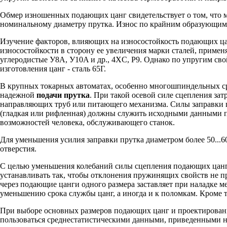
Обмер изношенных подающих цанг свидетельствует о том, что м
номинальному диаметру прутка. Износ по крайним образующим 
Изучение факторов, влияющих на износостойкость подающих цан
износостойкости в сторону ее увеличения марки сталей, прим
углеродистые У8А, У10A и др., 4XC, P9. Однако по упругим сво
изготовления цанг - сталь 65Г.
В крупных токарных автоматах, особенно многошпиндельных сре
надежной
подачи прутка
. При такой осевой силе сцепления зат
направляющих труб или питающего механизма. Силы заправки пр
(гладкая или рифленная) должны служить исходными данными п
возможностей человека, обслуживающего станок.
Для уменьшения усилия заправки прутка диаметром более 50...6
отверстия.
С целью уменьшения колебаний силы сцепления подающих цанг с
устанавливать так, чтобы отклонения пружинящих свойств не п
через подающие цанги одного размера заставляет при наладке м
уменьшению срока службы цанг, а иногда и к поломкам. Кроме т
При выборе основных размеров подающих цанг и проектировани
пользоваться среднестатистическими данными, приведенными 