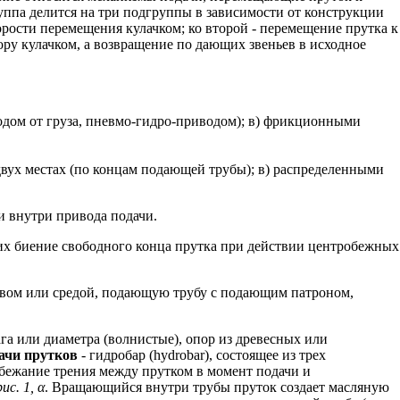
руппа делится на три подгруппы в зависимости от конструкции
рости перемещения кулачком; ко второй - перемещение прутка к
пору кулачком, а возвращение по дающих звеньев в исходное
дом от груза, пневмо-гидро-приводом); в) фрикционными
двух местах (по концам подающей трубы); в) распределенными
и внутри привода подачи.
щих биение свободного конца прутка при действии центробежных
вом или средой, подающую трубу с подающим патроном,
 или диаметра (волнистые), опор из древесных или
ачи прутков
- гидробар (hydrobar), состоящее из трех
ежание трения между прутком в момент подачи и
рис. 1, α
. Вращающийся внутри трубы пруток создает масляную