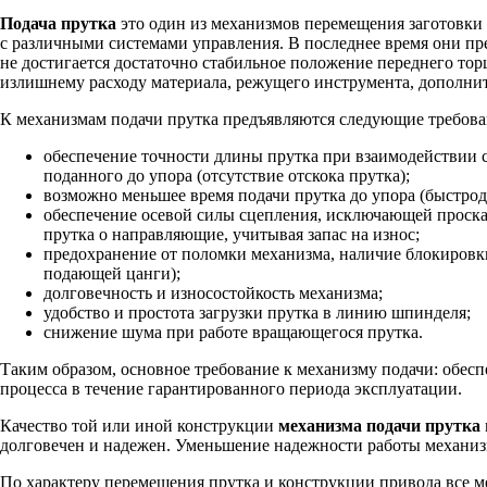
Подача прутка
это один из механизмов перемещения заготовки 
с различными системами управления. В последнее время они пре
не достигается достаточно стабильное положение переднего тор
излишнему расходу материала, режущего инструмента, дополни
К механизмам подачи прутка предъявляются следующие требова
обеспечение точности длины прутка при взаимодействии с
поданного до упора (отсутствие отскока прутка);
возможно меньшее время подачи прутка до упора (быстрод
обеспечение осевой силы сцепления, исключающей проска
прутка о направляющие, учитывая запас на износ;
предохранение от поломки механизма, наличие блокировк
подающей цанги);
долговечность и износостойкость механизма;
удобство и простота загрузки прутка в линию шпинделя;
снижение шума при работе вращающегося прутка.
Таким образом, основное требование к механизму подачи: обес
процесса в течение гарантированного периода эксплуатации.
Качество той или иной конструкции
механизма подачи прутка
долговечен и надежен. Уменьшение надежности работы механизм
По характеру перемещения прутка и конструкции привода все м