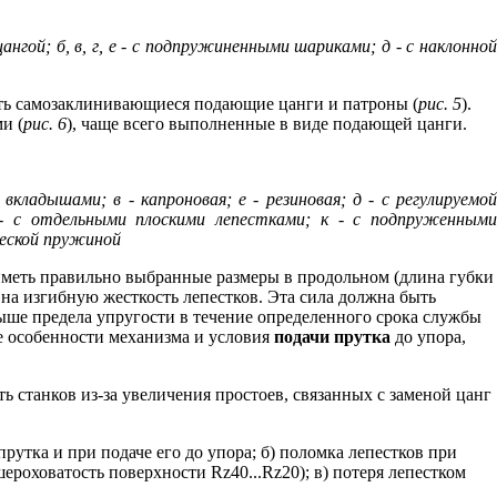
гой; б, в, г, e - с подпружиненными шариками; д - с наклонной
ять самозаклинивающиеся подающие цанги и патроны (
рис. 5
).
и (
рис. 6
), чаще всего выполненные в виде подающей цанги.
ладышами; в - капроновая; е - резиновая; д - с регулируемой
 - с отдельными плоскими лепестками; к - с подпруженными
ческой пружиной
иметь правильно выбранные размеры в продольном (длина губки
 на изгибную жесткость лепестков. Эта сила должна быть
ыше предела упругости в течение определенного срока службы
е особенности механизма и условия
подачи прутка
до упора,
 станков из-за увеличения простоев, связанных с заменой цанг
рутка и при подаче его до упора; б) поломка лепестков при
ероховатость поверхности Rz40...Rz20); в) потеря лепестком