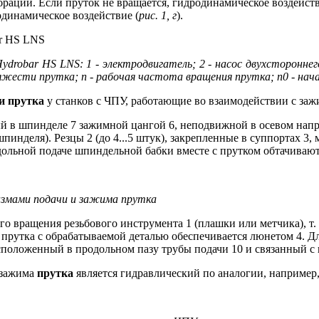
брации. Если пруток не вращается, гидродинамическое воздейст
одинамическое воздействие (
рис. 1, г
).
drobar HS LNS: 1 - электродвигатель; 2 - насос двухстороннего
а тяжести прутка; n - рабочая частота вращения прутка; п0 - н
и прутка
у станков с ЧПУ, работающие во взаимодействии с за
ный в шпинделе 7 зажимной цангой 6, неподвижной в осевом нап
пинделя). Резцы 2 (до 4...5 штук), закрепленные в суппортах 3
ольной подаче шпиндельной бабки вместе с прутком обтачиваю
измами подачи и зажима прутка
го вращения резьбового инструмента 1 (плашки или метчика), т.
 прутка с обрабатываемой деталью обеспечивается люнетом 4. 
асположенный в продольном пазу трубы подачи 10 и связанный с 
зажима
прутка
является гидравлический по аналогии, например