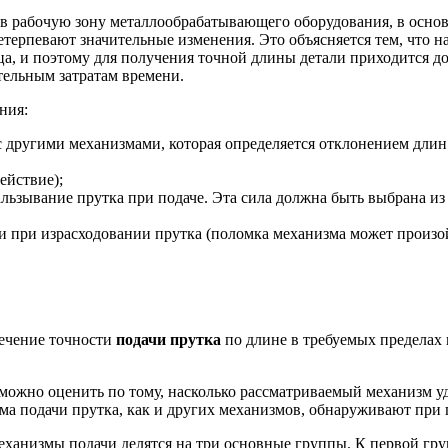
в рабочую зону металлообрабатывающего оборудования, в основ
терпевают значительные изменения. Это объясняется тем, что н
ца, и поэтому для получения точной длины детали приходится д
тельным затратам времени.
ния:
 другими механизмами, которая определяется отклонением длин 
ействие);
льзывание прутка при подаче. Эта сила должна быть выбрана из
и при израсходовании прутка (поломка механизма может произо
печение точности
подачи прутка
по длине в требуемых пределах 
можно оценить по тому, насколько рассматриваемый механизм уд
а подачи прутка, как и других механизмов, обнаруживают при 
еханизмы подачи делятся на три основные группы. К первой гр