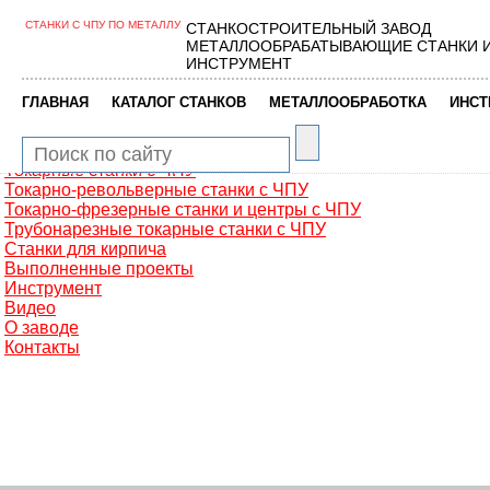
СТАНКИ С ЧПУ ПО МЕТАЛЛУ
СТАНКОСТРОИТЕЛЬНЫЙ ЗАВОД
Главная
МЕТАЛЛООБРАБАТЫВАЮЩИЕ СТАНКИ 
Металлообработка
ИНСТРУМЕНТ
Фрезерные обрабатывающие центры
Портальные фрезерные станки
|
|
|
ГЛАВНАЯ
КАТАЛОГ СТАНКОВ
МЕТАЛЛООБРАБОТКА
ИНСТ
Сверлильно-фрезерные станки
Промышленные роботы манипуляторы
Токарные автоматы с ЧПУ
Токарные станки с ЧПУ
Токарно-револьверные станки с ЧПУ
Токарно-фрезерные станки и центры с ЧПУ
Трубонарезные токарные станки с ЧПУ
Станки для кирпича
Выполненные проекты
Инструмент
Видео
О заводе
Контакты