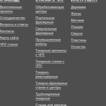
Выполненные
Обрабатывающие
Державки
проекты
центры
Фрезы
Сотрудничество
Портальные
Метчики
фрезерные
Вопросы и ответы
Плашки
Сверлильные
Контакты
фрезерные
Сверла
Карта сайта
Промышленные
Пластины
роботы
ЧПУ станок
Оснастка
Токарные автоматы
с ЧПУ
Токарные станки с
ЧПУ
Токарно-
револьверные
Токарно-фрезерные
станки и центры
Трубонарезные
токарные
Станки для кирпича