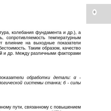
0
ура, колебания фундамента и др.), а
ть, сопротивляемость температурным
ет влияние на выходные показатели
ебестоимость. Таким образом, качество
лей и др. Между различными факторами
показатели обработки детали: α -
огической системы станка; б - силы
нному пути, связанному с повышением