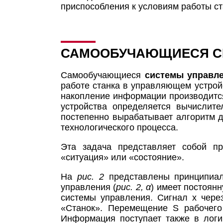
приспособления к условиям работы ст
САМООБУЧАЮЩИЕСЯ СИ
Самообучающиеся
системы управл
работе станка в управляющем устрой
накопление информации производится
устройства определяется вычислит
постепенно вырабатывает алгоритм 
технологического процесса.
Эта задача представляет собой пр
«ситуация» или «состояние».
На
рис. 2
представлены принципиал
управления (
рис. 2, α
) имеет постоян
системы управления. Сигнал х чер
«Станок». Перемещение S рабочего
Информация поступает также в логи