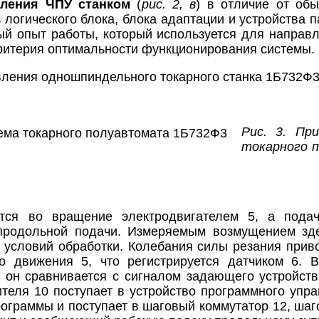
вления ЧПУ станком
(
рис. 2, в
) в отличие от об
 логического блока, блока адаптации и устройства
й опыт работы, который используется для направ
ритерия оптимальности функционирования системы.
ления одношпиндельного токарного станка 1Б732Ф3
Рис. 3. Пр
токарного 
тся во вращение электродвигателем 5, а подач
продольной подачи. Измеряемым возмущением зде
 условий обработки. Колебания силы резания прив
о движения 5, что регистрируется датчиком 6. 
е он сравнивается с сигналом задающего устройств
ителя 10 поступает в устройство программного упра
ограммы и поступает в шаговый коммутатор 12, шаг