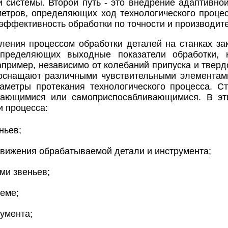
ой системы. Второй путь - это внедрение адаптивно
метров, определяющих ход технологического проце
эффективность обработки по точности и производит
ления процессом обработки деталей на станках за
определяющих выходные показатели обработки,
апример, независимо от колебаний припуска и твер
к оснащают различными чувствительными элементам
метры протекания технологического процесса. С
вающимися или самоприспосабливающимися. В эти
 процесса:
ньев;
движения обрабатываемой детали и инструмента;
и звеньев;
еме;
умента;