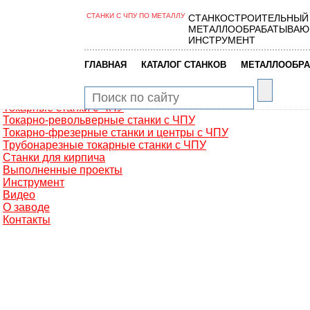
СТАНКИ С ЧПУ ПО МЕТАЛЛУ
СТАНКОСТРОИТЕЛЬНЫЙ
Главная
МЕТАЛЛООБРАБАТЫВАЮ
Металлообработка
ИНСТРУМЕНТ
Фрезерные обрабатывающие центры
Портальные фрезерные станки
|
|
ГЛАВНАЯ
КАТАЛОГ СТАНКОВ
МЕТАЛЛООБРА
Сверлильно-фрезерные станки
Промышленные роботы манипуляторы
Токарные автоматы с ЧПУ
Токарные станки с ЧПУ
Токарно-револьверные станки с ЧПУ
Токарно-фрезерные станки и центры с ЧПУ
Трубонарезные токарные станки с ЧПУ
Станки для кирпича
Выполненные проекты
Инструмент
Видео
О заводе
Контакты