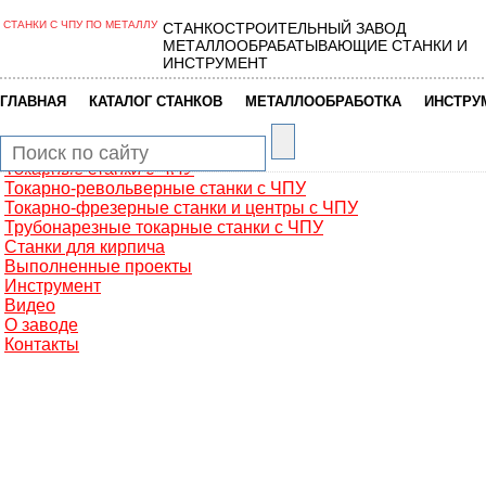
СТАНКИ С ЧПУ ПО МЕТАЛЛУ
СТАНКОСТРОИТЕЛЬНЫЙ ЗАВОД
Главная
МЕТАЛЛООБРАБАТЫВАЮЩИЕ СТАНКИ И
Металлообработка
ИНСТРУМЕНТ
Фрезерные обрабатывающие центры
Портальные фрезерные станки
|
|
|
ГЛАВНАЯ
КАТАЛОГ СТАНКОВ
МЕТАЛЛООБРАБОТКА
ИНСТРУ
Сверлильно-фрезерные станки
Промышленные роботы манипуляторы
Токарные автоматы с ЧПУ
Токарные станки с ЧПУ
Токарно-револьверные станки с ЧПУ
Токарно-фрезерные станки и центры с ЧПУ
Трубонарезные токарные станки с ЧПУ
Станки для кирпича
Выполненные проекты
Инструмент
Видео
О заводе
Контакты