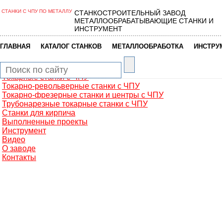
СТАНКИ С ЧПУ ПО МЕТАЛЛУ
СТАНКОСТРОИТЕЛЬНЫЙ ЗАВОД
Главная
МЕТАЛЛООБРАБАТЫВАЮЩИЕ СТАНКИ И
Металлообработка
ИНСТРУМЕНТ
Фрезерные обрабатывающие центры
Портальные фрезерные станки
|
|
|
ГЛАВНАЯ
КАТАЛОГ СТАНКОВ
МЕТАЛЛООБРАБОТКА
ИНСТРУ
Сверлильно-фрезерные станки
Промышленные роботы манипуляторы
Токарные автоматы с ЧПУ
Токарные станки с ЧПУ
Токарно-револьверные станки с ЧПУ
Токарно-фрезерные станки и центры с ЧПУ
Трубонарезные токарные станки с ЧПУ
Станки для кирпича
Выполненные проекты
Инструмент
Видео
О заводе
Контакты