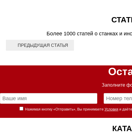
СТАТ
Более 1000 статей о станках и ин
ПРЕДЫДУЩАЯ СТАТЬЯ
Ост
Заполните фо
Нажимая кнопку «Отправить», Вы принимаете
Условия
и даёте
КАТА