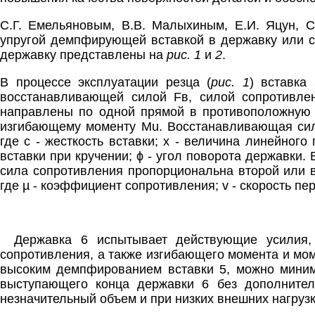
С.Г. Емельяновым, В.В. Малыхиным, Е.И. Яцун, 
упругой демпфирующей вставкой в державку или с
державку представлены на
рис. 1
и
2
.
В процессе эксплуатации резца (
рис. 1
) вставка
восстанавливающей силой Fв, силой сопротивле
направлены по одной прямой в противоположную 
изгибающему моменту Мu. Восстанавливающая сила
где с - жесткость вставки; x - величина линейног
вставки при кручении; ϕ - угол поворота державки
сила сопротивления пропорциональна второй или в
где µ - коэффициент сопротивления; v - скорость п
Державка 6 испытывает действующие усилия
сопротивления, а также изгибающего момента и мом
высоким демпфированием вставки 5, можно миними
выступающего конца державки 6 без дополнитель
незначительный объем и при низких внешних нагрузк