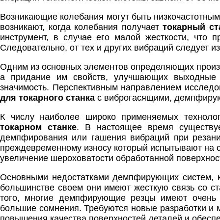
Возникающие колебания могут быть низкочастотными 
возникают, когда колебания получает
токарный ст
инструмент, в случае его малой жесткости, что 
Следовательно, от тех и других вибраций следует и
Одним из основных элементов определяющих произв
а придание им свойств, улучшающих выходные 
значимость. Перспективным направлением исслед
для токарного станка
с виброгасящими, демпфиру
К числу наиболее широко применяемых техноло
токарном станке
. В настоящее время существу
демпфирования или гашения вибраций при резании
преждевременному износу который испытывают на се
увеличение шероховатости обработанной поверхност
Основными недостатками демпфирующих систем, к
большинстве своем они имеют жесткую связь со ст
того, многие демпфирующие резцы имеют очень 
большие сомнения. Требуются новые разработки и 
повышения качества поверхностей деталей и обеспе