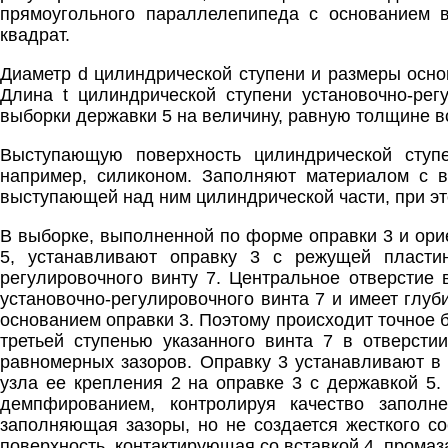
прямоугольного параллелепипеда с основанием 
квадрат.
Диаметр d цилиндрической ступени и размеры основ
Длина t цилиндрической ступени установочно-ре
выборки державки 5 на величину, равную толщине 
Выступающую поверхность цилиндрической ступ
например, силиконом. Заполняют материалом с 
выступающей над ним цилиндрической части, при эт
В выборке, выполненной по форме оправки 3 и ори
5, устанавливают оправку 3 с режущей пласти
регулировочного винту 7. Центральное отверстие
установочно-регулировочного винта 7 и имеет глуб
основанием оправки 3. Поэтому происходит точное 
третьей ступенью указанного винта 7 в отверсти
равномерных зазоров. Оправку 3 устанавливают в 
узла ее крепления 2 на оправке 3 с державкой 5
демпфированием, контролируя качество заполн
заполняющая зазоры, но не создается жесткого сое
поверхность, контактирующая со вставкой 4, промаз