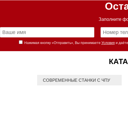
Ост
Заполните фо
Нажимая кнопку «Отправить», Вы принимаете
Условия
и даёте
КАТА
СОВРЕМЕННЫЕ СТАНКИ С ЧПУ