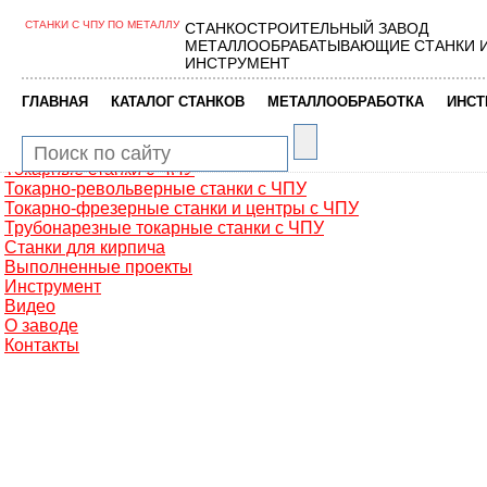
СТАНКИ С ЧПУ ПО МЕТАЛЛУ
СТАНКОСТРОИТЕЛЬНЫЙ ЗАВОД
Главная
МЕТАЛЛООБРАБАТЫВАЮЩИЕ СТАНКИ 
Металлообработка
ИНСТРУМЕНТ
Фрезерные обрабатывающие центры
Портальные фрезерные станки
|
|
|
ГЛАВНАЯ
КАТАЛОГ СТАНКОВ
МЕТАЛЛООБРАБОТКА
ИНСТ
Сверлильно-фрезерные станки
Промышленные роботы манипуляторы
Токарные автоматы с ЧПУ
Токарные станки с ЧПУ
Токарно-револьверные станки с ЧПУ
Токарно-фрезерные станки и центры с ЧПУ
Трубонарезные токарные станки с ЧПУ
Станки для кирпича
Выполненные проекты
Инструмент
Видео
О заводе
Контакты