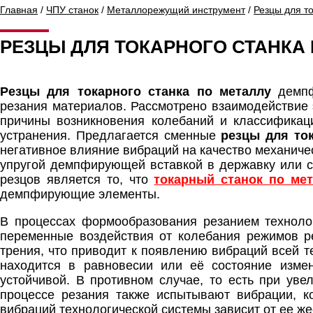
Главная
/
ЧПУ станок
/
Металлорежущий инструмент
/
Резцы для то
РЕЗЦЫ ДЛЯ ТОКАРНОГО СТАНКА
Резцы для токарного станка по металлу
демпф
резания материалов. Рассмотрено взаимодействие 
причины возникновения колебаний и классификац
устранения. Предлагается сменные
резцы для ток
негативное влияние вибраций на качество механич
упругой демпфирующей вставкой в державку или с
резцов является то, что
токарный станок по ме
демпфирующие элементы.
В процессах формообразования резанием технолог
переменные воздействия от колебания режимов р
трения, что приводит к появлению вибраций всей 
находится в равновесии или её состояние измен
устойчивой. В противном случае, то есть при уве
процессе резания также испытывают вибрации, ко
вибраций технологической системы зависит от ее же