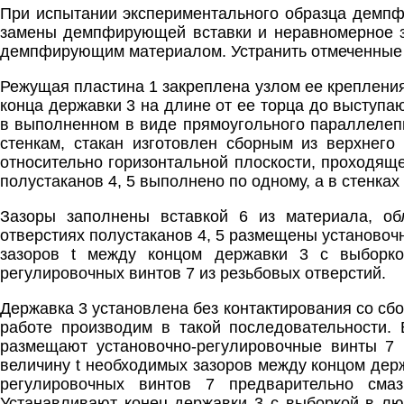
При испытании экспериментального образца демпф
замены демпфирующей вставки и неравномерное з
демпфирующим материалом. Устранить отмеченные 
Режущая пластина 1 закреплена узлом ее креплени
конца державки 3 на длине от ее торца до выступа
в выполненном в виде прямоугольного параллелеп
стенкам, стакан изготовлен сборным из верхнего
относительно горизонтальной плоскости, проходяще
полустаканов 4, 5 выполнено по одному, а в стенках
Зазоры заполнены вставкой 6 из материала, о
отверстиях полустаканов 4, 5 размещены установоч
зазоров t между концом державки 3 с выборко
регулировочных винтов 7 из резьбовых отверстий.
Державка 3 установлена без контактирования со с
работе производим в такой последовательности. 
размещают установочно-регулировочные винты 7 и
величину t необходимых зазоров между концом держ
регулировочных винтов 7 предварительно сма
Устанавливают конец державки 3 с выборкой в люб