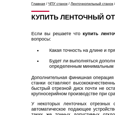
Главная
/
ЧПУ станок
/
Ленточнопильный станок
КУПИТЬ ЛЕНТОЧНЫЙ О
Если вы решаете что
купить ленто
вопросы:
Какая точность на длине и пр
Будет ли выполняться дополн
определенным минимальным т
Дополнительная финишная операция н
станки оставляют высококачественн
быстрый отрезной диск почти не ост
крупносерийном производстве при сра
У некоторых ленточных отрезных с
автоматическое подающее устройство
таких же точных допустимых откл