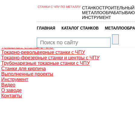
СТАНКИ С ЧПУ ПО МЕТАЛЛУ
СТАНКОСТРОИТЕЛЬНЫЙ
Главная
МЕТАЛЛООБРАБАТЫВАЮ
Металлообработка
ИНСТРУМЕНТ
Фрезерные обрабатывающие центры
Портальные фрезерные станки
|
|
ГЛАВНАЯ
КАТАЛОГ СТАНКОВ
МЕТАЛЛООБРА
Сверлильно-фрезерные станки
Промышленные роботы манипуляторы
Токарные автоматы с ЧПУ
Токарные станки с ЧПУ
Токарно-револьверные станки с ЧПУ
Токарно-фрезерные станки и центры с ЧПУ
Трубонарезные токарные станки с ЧПУ
Станки для кирпича
Выполненные проекты
Инструмент
Видео
О заводе
Контакты