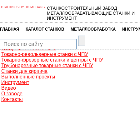
СТАНКИ С ЧПУ ПО МЕТАЛЛУ
СТАНКОСТРОИТЕЛЬНЫЙ ЗАВОД
Главная
МЕТАЛЛООБРАБАТЫВАЮЩИЕ СТАНКИ И
Металлообработка
ИНСТРУМЕНТ
Фрезерные обрабатывающие центры
Портальные фрезерные станки
|
|
|
ГЛАВНАЯ
КАТАЛОГ СТАНКОВ
МЕТАЛЛООБРАБОТКА
ИНСТРУ
Сверлильно-фрезерные станки
Промышленные роботы манипуляторы
Токарные автоматы с ЧПУ
Токарные станки с ЧПУ
Токарно-револьверные станки с ЧПУ
Токарно-фрезерные станки и центры с ЧПУ
Трубонарезные токарные станки с ЧПУ
Станки для кирпича
Выполненные проекты
Инструмент
Видео
О заводе
Контакты