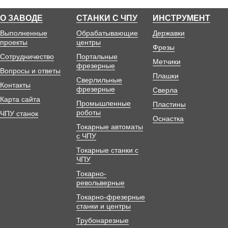
О ЗАВОДЕ
СТАНКИ С ЧПУ
ИНСТРУМЕНТ
Выполненные
Обрабатывающие
Державки
проекты
центры
Фрезы
Сотрудничество
Портальные
Метчики
фрезерные
Вопросы и ответы
Плашки
Сверлильные
Контакты
фрезерные
Сверла
Карта сайта
Промышленные
Пластины
роботы
ЧПУ станок
Оснастка
Токарные автоматы
с ЧПУ
Токарные станки с
ЧПУ
Токарно-
револьверные
Токарно-фрезерные
станки и центры
Трубонарезные