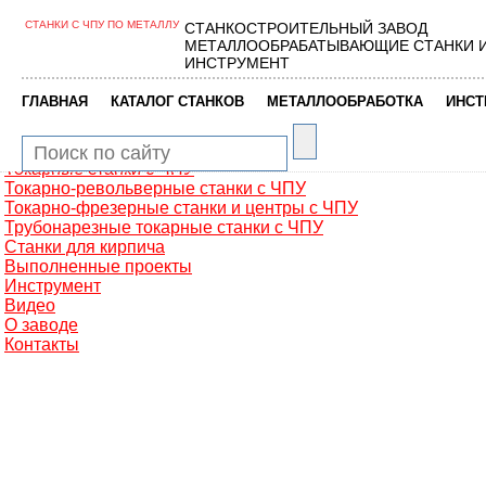
СТАНКИ С ЧПУ ПО МЕТАЛЛУ
СТАНКОСТРОИТЕЛЬНЫЙ ЗАВОД
Главная
МЕТАЛЛООБРАБАТЫВАЮЩИЕ СТАНКИ 
Металлообработка
ИНСТРУМЕНТ
Фрезерные обрабатывающие центры
Портальные фрезерные станки
|
|
|
ГЛАВНАЯ
КАТАЛОГ СТАНКОВ
МЕТАЛЛООБРАБОТКА
ИНСТ
Сверлильно-фрезерные станки
Промышленные роботы манипуляторы
Токарные автоматы с ЧПУ
Токарные станки с ЧПУ
Токарно-револьверные станки с ЧПУ
Токарно-фрезерные станки и центры с ЧПУ
Трубонарезные токарные станки с ЧПУ
Станки для кирпича
Выполненные проекты
Инструмент
Видео
О заводе
Контакты