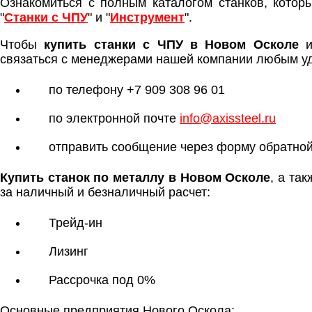
Ознакомиться с полным каталогом станков, котор
"
Станки с ЧПУ
" и "
Инструмент
".
Чтобы
купить станки с ЧПУ в Новом Осколе
и
связаться с менеджерами нашей компании любым у
по телефону +7 909 308 96 01
по электронной почте
info@axissteel.ru
отправить сообщение через форму обратной
Купить станок по металлу в Новом Осколе
, а та
за наличный и безналичный расчет:
Трейд-ин
Лизинг
Рассрочка под 0%
Основные предприятия Нового Оскола: