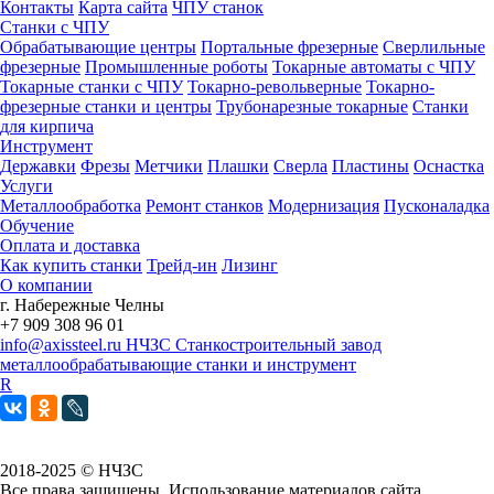
Контакты
Карта сайта
ЧПУ станок
Станки с ЧПУ
Обрабатывающие центры
Портальные фрезерные
Сверлильные
фрезерные
Промышленные роботы
Токарные автоматы с ЧПУ
Токарные станки с ЧПУ
Токарно-револьверные
Токарно-
фрезерные станки и центры
Трубонарезные токарные
Станки
для кирпича
Инструмент
Державки
Фрезы
Метчики
Плашки
Сверла
Пластины
Оснастка
Услуги
Металлообработка
Ремонт станков
Модернизация
Пусконаладка
Обучение
Оплата и доставка
Как купить станки
Трейд-ин
Лизинг
О компании
г. Набережные Челны
+7 909 308 96 01
info@axissteel.ru
НЧЗС
Станкостроительный завод
металлообрабатывающие станки и инструмент
R
2018-2025 © НЧЗС
Все права защищены. Использование материалов сайта