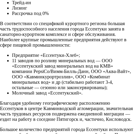
Трейд-ин
Лизинг
Рассрочка под 0%
В соответствии со спецификой курортного региона большая
часть трудоспособного населения города Ессентуки занята в
санаторно-курортном комплексе и сфере обслуживания.
Наиболее крупные промышленные предприятия действуют в
сфере пищевой промышленности:
Предприятие «Ессентуки-Хлеб»;
11 заводов по розливу минеральных вод — ООО
«Ессентукский завод минеральных вод на КМВ»
компании PepsiCo/Вимм-Билль-Данн, ООО «Аква-Вайт»,
ООО «Кавминкурортрозлив», ООО «Комбинат
минеральных вод» и др (стабильно работают 3-4,
остальные — сезонно или законсервированы);
Молочный завод «Ессентукский».
Благодаря удобному географическому расположению
Ессентуков в центре Кавминводской агломерации, значительная
часть трудовых ресурсов подвержена ежедневной миграции —
ездит на работу в соседние Пятигорск и, частично, Кисловодск.
Большое количество предприятий города Ессентуки используют