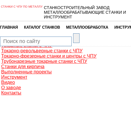
СТАНКИ С ЧПУ ПО МЕТАЛЛУ
СТАНКОСТРОИТЕЛЬНЫЙ ЗАВОД
Главная
МЕТАЛЛООБРАБАТЫВАЮЩИЕ СТАНКИ И
Металлообработка
ИНСТРУМЕНТ
Фрезерные обрабатывающие центры
Портальные фрезерные станки
|
|
|
ГЛАВНАЯ
КАТАЛОГ СТАНКОВ
МЕТАЛЛООБРАБОТКА
ИНСТРУ
Сверлильно-фрезерные станки
Промышленные роботы манипуляторы
Токарные автоматы с ЧПУ
Токарные станки с ЧПУ
Токарно-револьверные станки с ЧПУ
Токарно-фрезерные станки и центры с ЧПУ
Трубонарезные токарные станки с ЧПУ
Станки для кирпича
Выполненные проекты
Инструмент
Видео
О заводе
Контакты