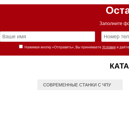
Ост
Заполните фо
Нажимая кнопку «Отправить», Вы принимаете
Условия
и даёте
КАТА
СОВРЕМЕННЫЕ СТАНКИ С ЧПУ