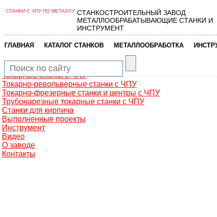
СТАНКИ С ЧПУ ПО МЕТАЛЛУ
СТАНКОСТРОИТЕЛЬНЫЙ ЗАВОД
Главная
МЕТАЛЛООБРАБАТЫВАЮЩИЕ СТАНКИ И
Металлообработка
ИНСТРУМЕНТ
Фрезерные обрабатывающие центры
Портальные фрезерные станки
|
|
|
ГЛАВНАЯ
КАТАЛОГ СТАНКОВ
МЕТАЛЛООБРАБОТКА
ИНСТР
Сверлильно-фрезерные станки
Промышленные роботы манипуляторы
Токарные автоматы с ЧПУ
Токарные станки с ЧПУ
Токарно-револьверные станки с ЧПУ
Токарно-фрезерные станки и центры с ЧПУ
Трубонарезные токарные станки с ЧПУ
Станки для кирпича
Выполненные проекты
Инструмент
Видео
О заводе
Контакты