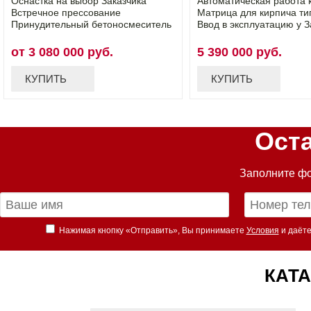
Оснастка на выбор Заказчика
Автоматическая работа 
Встречное прессование
Матрица для кирпича ти
Принудительный бетоносмеситель
Ввод в эксплуатацию у З
от 3 080 000 руб.
5 390 000 руб.
КУПИТЬ
КУПИТЬ
Ост
Заполните фо
Нажимая кнопку «Отправить», Вы принимаете
Условия
и даёте
КАТА