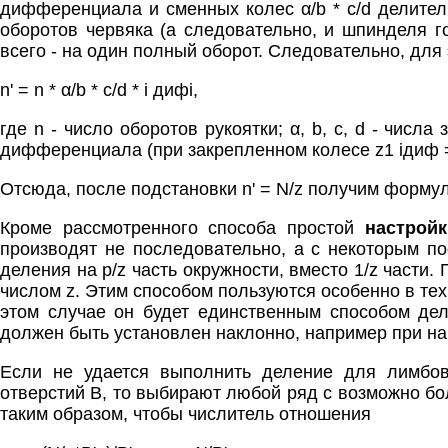
дифференциала и сменных колес α/b * c/d делител
оборотов червяка (а следовательно, и шпинделя г
всего - на один полный оборот. Следовательно, дл
n' = n * α/b * c/d * i дифi,
где n - число оборотов рукоятки; α, b, c, d - чис
дифференциала (при закрепленном колесе z1 ідиф = 
Отсюда, после подстановки n' = N/z получим формулу
Кроме рассмотренного способа простой
настрой
производят не последовательно, а с некоторым по
деления на p/z часть окружности, вместо 1/z части
числом z. Этим способом пользуются особенно в тех
этом случае он будет единственным способом дел
должен быть установлен наклонно, например при нар
Если не удается выполнить деление для лимбов
отверстий В, то выбирают любой ряд с возможно бо
таким образом, чтобы числитель отношения