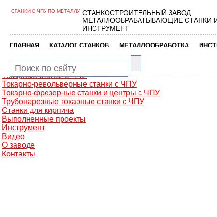
СТАНКИ С ЧПУ ПО МЕТАЛЛУ
СТАНКОСТРОИТЕЛЬНЫЙ ЗАВОД
Главная
МЕТАЛЛООБРАБАТЫВАЮЩИЕ СТАНКИ 
Металлообработка
ИНСТРУМЕНТ
Фрезерные обрабатывающие центры
Портальные фрезерные станки
|
|
|
ГЛАВНАЯ
КАТАЛОГ СТАНКОВ
МЕТАЛЛООБРАБОТКА
ИНСТ
Сверлильно-фрезерные станки
Промышленные роботы манипуляторы
Токарные автоматы с ЧПУ
Токарные станки с ЧПУ
Токарно-револьверные станки с ЧПУ
Токарно-фрезерные станки и центры с ЧПУ
Трубонарезные токарные станки с ЧПУ
Станки для кирпича
Выполненные проекты
Инструмент
Видео
О заводе
Контакты