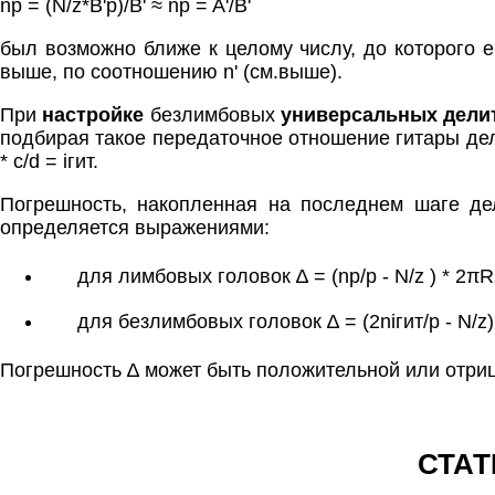
np = (N/z*B'p)/B' ≈ np = A'/B'
был возможно ближе к целому числу, до которого е
выше, по соотношению n' (см.выше).
При
настройке
безлимбовых
универсальных дели
подбирая такое передаточное отношение гитары деле
* c/d = iгит.
Погрешность, накопленная на последнем шаге дел
определяется выражениями:
для лимбовых головок ∆ = (nр/р - N/z ) * 2πR
для безлимбовых головок ∆ = (2niгит/р - N/z)
Погрешность ∆ может быть положительной или отри
СТАТ