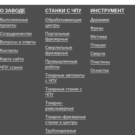
О ЗАВОДЕ
СТАНКИ С ЧПУ
ИНСТРУМЕНТ
Выполненные
Обрабатывающие
Державки
проекты
центры
Фрезы
Сотрудничество
Портальные
Метчики
фрезерные
Вопросы и ответы
Плашки
Сверлильные
Контакты
фрезерные
Сверла
Карта сайта
Промышленные
Пластины
роботы
ЧПУ станок
Оснастка
Токарные автоматы
с ЧПУ
Токарные станки с
ЧПУ
Токарно-
револьверные
Токарно-фрезерные
станки и центры
Трубонарезные