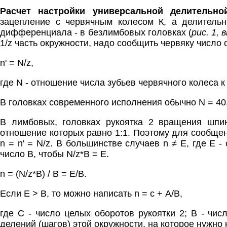
Расчет настройки универсальной делительно
зацепление с червячным колесом К, а делительн
дифференциала - в безлимбовых головках (
рис. 1, 
1/z часть окружности, надо сообщить червяку число
n' = N/z,
где N - отношение числа зубьев червячного колеса к
В головках современного исполнения обычно N = 40, 
В лимбовых, головках рукоятка 2 вращения шпи
отношение которых равно 1:1. Поэтому для сообщен
n = n' = N/z. В большинстве случаев n ≠ E, где Е 
число B, чтобы N/z*B = Е.
n = (N/z*B) / B = E/B.
Если E > В, то можно написать n = c + А/В,
где С - число целых оборотов рукоятки 2; В - чис
делений (шагов) этой окружности, на которое нужно