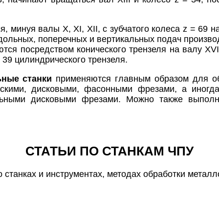
инуя валы X, XI, XII, c зубчатого колеса z = 69 на
ольных, поперечных и вертикальных подач произво
тся посредством конического трензеля на валу XVII
 39 цилиндрического трензеля.
ьные станки
применяются главным образом для об
ескими, дисковыми, фасонными фрезами, а иногда
льными дисковыми фрезами. Можно также выполн
СТАТЬИ ПО СТАНКАМ ЧПУ
о станках и инструментах, методах обработки металло