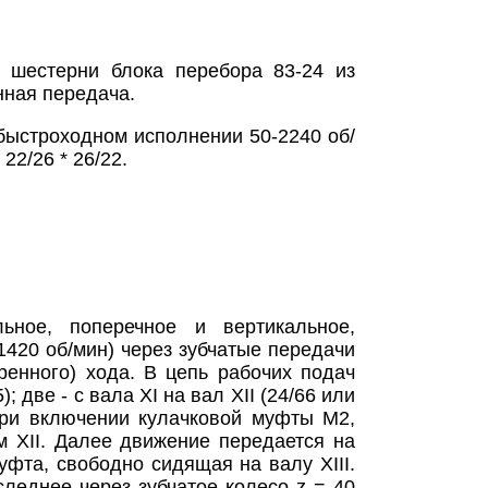
 шестерни блока перебора 83-24 из
нная передача.
 быстроходном исполнении 50-2240 об/
22/26 * 26/22.
ное, поперечное и вертикальное,
 1420 об/мин) через зубчатые передачи
ренного) хода. В цепь рабочих подач
; две - с вала XI на вал XII (24/66 или
 При включении кулачковой муфты М2,
м XII. Далее движение передается на
уфта, свободно сидящая на валу XIII.
леднее через зубчатое колесо z = 40