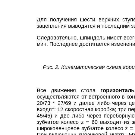
Для получения шести верхних ступ
зацепления выводятся и последним з
Следовательно, шпиндель имеет всего
мин. Последнее достигается изменение
Рис. 2. Кинематическая схема гор
Все движения стола
горизонтал
осуществляются от встроенного в конс
20/73 * 27/69 и далее либо через ц
входят: 12-скоростная коробка; три пер
45/45) и две либо через переборную
зубчатое колесо z = 60 выходит из 
широковенцовое зубчатое колесо z = 
При включении кулачковой муфты М3,