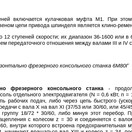
еней включается кулачковая муфта М1. При этом
веном цепи привода шпинделя является клино-реме
 12 ступеней скорости; их диапазон 36-1600 или в
м передаточного отношения между валами III и IV с 
изонтально фрезерного консольного станка 6М80Г
ьно фрезерного консольного станка
- продоль
оль отдельного электродвигателя (N = 0,6 кВт, n =
епь рабочих подач, либо через цепь быстрого (уско
едачи с вала X на вал XI (37/53 или 30/60, или 45/45)
 группу 18/72 * 30/60, либо минуя этот перебор.
зацепления с колесом z = 30 и соединяется с вало
60, внутри которого встроена предохранительная м
 начинают вращаться вал XIII и колесо z = 34, пос