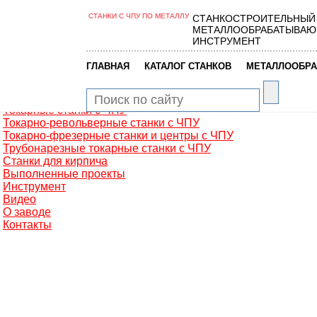
СТАНКИ С ЧПУ ПО МЕТАЛЛУ
СТАНКОСТРОИТЕЛЬНЫЙ
Главная
МЕТАЛЛООБРАБАТЫВАЮ
Металлообработка
ИНСТРУМЕНТ
Фрезерные обрабатывающие центры
Портальные фрезерные станки
|
|
ГЛАВНАЯ
КАТАЛОГ СТАНКОВ
МЕТАЛЛООБРА
Сверлильно-фрезерные станки
Промышленные роботы манипуляторы
Токарные автоматы с ЧПУ
Токарные станки с ЧПУ
Токарно-револьверные станки с ЧПУ
Токарно-фрезерные станки и центры с ЧПУ
Трубонарезные токарные станки с ЧПУ
Станки для кирпича
Выполненные проекты
Инструмент
Видео
О заводе
Контакты