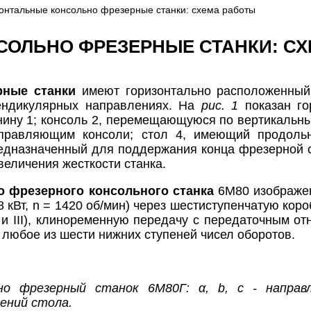
зонтальные консольно фрезерные станки: схема работы
СОЛЬНО ФРЕЗЕРНЫЕ СТАНКИ: С
рные станки
имеют горизонтально расположенный 
ендикулярных направлениях. На
рис. 1
показан го
анину 1; консоль 2, перемещающуюся по вертикальн
аправляющим консоли; стол 4, имеющий продол
предназначенный для поддержания конца фрезерной 
еличения жесткости станка.
о фрезерного консольного станка
6M80 изображе
8 кВт, n = 1420 об/мин) через шестиступенчатую кор
I и III), клиноременную передачу с передаточным от
любое из шести нижних ступеней чисел оборотов.
ьно фрезерный станок 6M80Г: α, b, c - направ
ений стола.