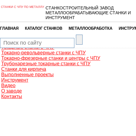
СТАНКИ С ЧПУ ПО МЕТАЛЛУ
СТАНКОСТРОИТЕЛЬНЫЙ ЗАВОД
Главная
МЕТАЛЛООБРАБАТЫВАЮЩИЕ СТАНКИ И
Металлообработка
ИНСТРУМЕНТ
Фрезерные обрабатывающие центры
Портальные фрезерные станки
|
|
|
ГЛАВНАЯ
КАТАЛОГ СТАНКОВ
МЕТАЛЛООБРАБОТКА
ИНСТРУ
Сверлильно-фрезерные станки
Промышленные роботы манипуляторы
Токарные автоматы с ЧПУ
Токарные станки с ЧПУ
Токарно-револьверные станки с ЧПУ
Токарно-фрезерные станки и центры с ЧПУ
Трубонарезные токарные станки с ЧПУ
Станки для кирпича
Выполненные проекты
Инструмент
Видео
О заводе
Контакты