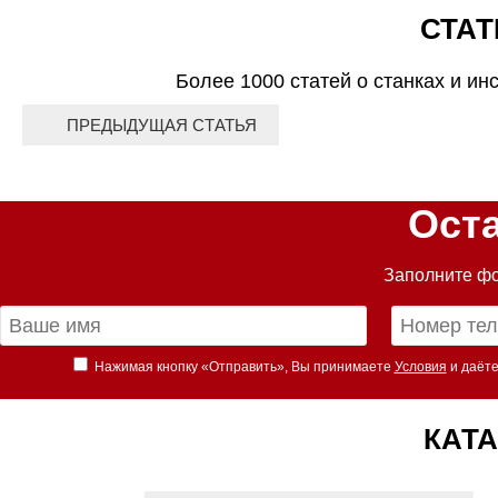
СТАТ
Более 1000 статей о станках и ин
ПРЕДЫДУЩАЯ СТАТЬЯ
Ост
Заполните фо
Нажимая кнопку «Отправить», Вы принимаете
Условия
и даёте
КАТА