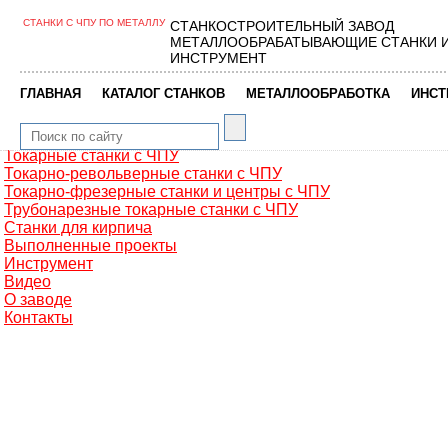
СТАНКИ С ЧПУ ПО МЕТАЛЛУ
СТАНКОСТРОИТЕЛЬНЫЙ ЗАВОД
Главная
МЕТАЛЛООБРАБАТЫВАЮЩИЕ СТАНКИ 
Металлообработка
ИНСТРУМЕНТ
Фрезерные обрабатывающие центры
Портальные фрезерные станки
|
|
|
ГЛАВНАЯ
КАТАЛОГ СТАНКОВ
МЕТАЛЛООБРАБОТКА
ИНСТ
Сверлильно-фрезерные станки
Промышленные роботы манипуляторы
Токарные автоматы с ЧПУ
Токарные станки с ЧПУ
Токарно-револьверные станки с ЧПУ
Токарно-фрезерные станки и центры с ЧПУ
Трубонарезные токарные станки с ЧПУ
Станки для кирпича
Выполненные проекты
Инструмент
Видео
О заводе
Контакты