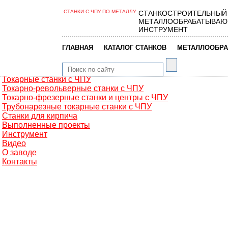
СТАНКИ С ЧПУ ПО МЕТАЛЛУ
СТАНКОСТРОИТЕЛЬНЫЙ
Главная
МЕТАЛЛООБРАБАТЫВАЮ
Металлообработка
ИНСТРУМЕНТ
Фрезерные обрабатывающие центры
Портальные фрезерные станки
|
|
ГЛАВНАЯ
КАТАЛОГ СТАНКОВ
МЕТАЛЛООБРА
Сверлильно-фрезерные станки
Промышленные роботы манипуляторы
Токарные автоматы с ЧПУ
Токарные станки с ЧПУ
Токарно-револьверные станки с ЧПУ
Токарно-фрезерные станки и центры с ЧПУ
Трубонарезные токарные станки с ЧПУ
Станки для кирпича
Выполненные проекты
Инструмент
Видео
О заводе
Контакты