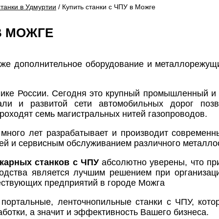
станки в Удмуртии
/ Купить станки с ЧПУ в Можге
В МОЖГЕ
акже дополнительное оборудование и металлорежущ
ике России. Сегодня это крупный промышленный и 
али и развитой сети автомобильных дорог позв
проходят семь магистральных нитей газопроводов.
 много лет разрабатывает и производит современ
ией и сервисным обслуживанием различного металл
карных станков с ЧПУ
абсолютно уверены, что п
водства является лучшим решением при организац
ествующих предприятий в городе Можга
 портальные, ленточнопильные станки с ЧПУ, кото
отки, а значит и эффективность Вашего бизнеса.