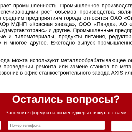
грает промышленность. Промышленное производств
еспечивающими рост объемов производства, являю
и средним предприятиям города относятся ОАО «
АОр МДНП «Красная звезда», ООО «Панда», АО «
дмуртавтотранс» и другие. Промышленные предпр
ые и пиломатериалы, продукты питания, редуктор
у и многое другое. Ежегодно выпуск промышленно
рода Можга используют металлообрабатывающее об
в проведении ремонта или замене станков по мет
звонив в офис станкостроительного завода AXIS или
Остались вопросы?
Заполните форму и наши менеджеры свяжутся с вами