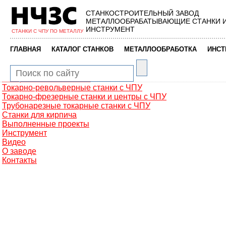
СТАНКОСТРОИТЕЛЬНЫЙ ЗАВОД
Главная
МЕТАЛЛООБРАБАТЫВАЮЩИЕ СТАНКИ 
Металлообработка
ИНСТРУМЕНТ
СТАНКИ С ЧПУ ПО МЕТАЛЛУ
Фрезерные обрабатывающие центры
Портальные фрезерные станки
|
|
|
ГЛАВНАЯ
КАТАЛОГ СТАНКОВ
МЕТАЛЛООБРАБОТКА
ИНСТ
Сверлильно-фрезерные станки
Промышленные роботы манипуляторы
Токарные автоматы с ЧПУ
Токарные станки с ЧПУ
Токарно-револьверные станки с ЧПУ
Токарно-фрезерные станки и центры с ЧПУ
Трубонарезные токарные станки с ЧПУ
Станки для кирпича
Выполненные проекты
Инструмент
Видео
О заводе
Контакты