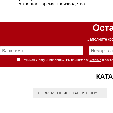
сокращает время производства.
Ост
Заполните фо
Нажимая кнопку «Отправить», Вы принимаете
Условия
и даёте
КАТА
СОВРЕМЕННЫЕ СТАНКИ С ЧПУ