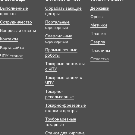
Выполненные
Обрабатывающие
Державки
проекты
центры
Фрезы
Сотрудничество
Портальные
Метчики
фрезерные
Вопросы и ответы
Плашки
Сверлильные
Контакты
фрезерные
Сверла
Карта сайта
Промышленные
Пластины
роботы
ЧПУ станок
Оснастка
Токарные автоматы
с ЧПУ
Токарные станки с
ЧПУ
Токарно-
револьверные
Токарно-фрезерные
станки и центры
Трубонарезные
токарные
Станки для кирпича