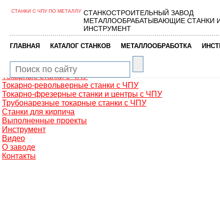
СТАНКИ С ЧПУ ПО МЕТАЛЛУ
СТАНКОСТРОИТЕЛЬНЫЙ ЗАВОД
Главная
МЕТАЛЛООБРАБАТЫВАЮЩИЕ СТАНКИ 
Металлообработка
ИНСТРУМЕНТ
Фрезерные обрабатывающие центры
Портальные фрезерные станки
|
|
|
ГЛАВНАЯ
КАТАЛОГ СТАНКОВ
МЕТАЛЛООБРАБОТКА
ИНСТ
Сверлильно-фрезерные станки
Промышленные роботы манипуляторы
Токарные автоматы с ЧПУ
Токарные станки с ЧПУ
Токарно-револьверные станки с ЧПУ
Токарно-фрезерные станки и центры с ЧПУ
Трубонарезные токарные станки с ЧПУ
Станки для кирпича
Выполненные проекты
Инструмент
Видео
О заводе
Контакты