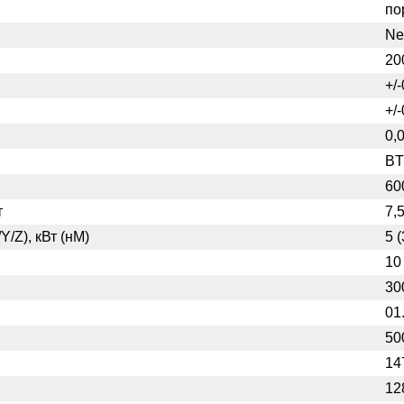
по
Ne
20
+/-
+/-
0,
BT
60
т
7,5
/Z), кВт (нМ)
5 (
10
30
01
50
14
12