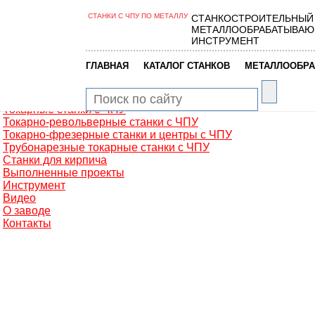
СТАНКИ С ЧПУ ПО МЕТАЛЛУ
СТАНКОСТРОИТЕЛЬНЫЙ
Главная
МЕТАЛЛООБРАБАТЫВАЮ
Металлообработка
ИНСТРУМЕНТ
Фрезерные обрабатывающие центры
Портальные фрезерные станки
|
|
ГЛАВНАЯ
КАТАЛОГ СТАНКОВ
МЕТАЛЛООБРА
Сверлильно-фрезерные станки
Промышленные роботы манипуляторы
Токарные автоматы с ЧПУ
Токарные станки с ЧПУ
Токарно-револьверные станки с ЧПУ
Токарно-фрезерные станки и центры с ЧПУ
Трубонарезные токарные станки с ЧПУ
Станки для кирпича
Выполненные проекты
Инструмент
Видео
О заводе
Контакты