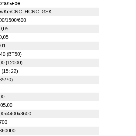
ртальное
wKerCNC, HCNC, GSK
00/1500/600
0,05
0,05
001
40 (BT50)
00 (12000)
 (15; 22)
35/70)
00
.05.00
00x4400x3600
700
860000