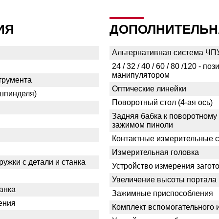
ИЯ
ДОПОЛНИТЕЛЬН
Альтернативная система ЧП
24 / 32 / 40 / 60 / 80 /120 -
манипулятором
трумента
Оптические линейки
шпинделя)
Поворотный стол (4-ая ось)
Задняя бабка к поворотному
зажимом пиноли
Контактные измерительные 
Измерительная головка
ужки с детали и станка
Устройство измерения загот
Увеличение высоты портала (
анка
Зажимные приспособления
ения
Комплект вспомогательного 