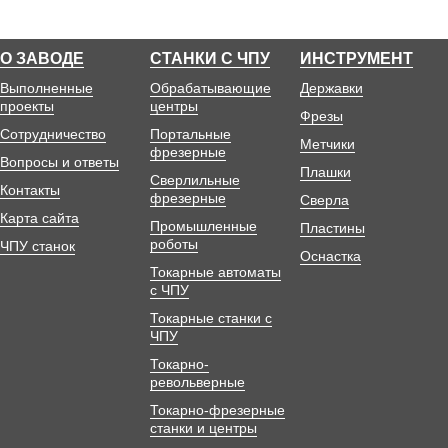
О ЗАВОДЕ
СТАНКИ С ЧПУ
ИНСТРУМЕНТ
Выполненные
Обрабатывающие
Державки
проекты
центры
Фрезы
Сотрудничество
Портальные
Метчики
фрезерные
Вопросы и ответы
Плашки
Сверлильные
Контакты
фрезерные
Сверла
Карта сайта
Промышленные
Пластины
роботы
ЧПУ станок
Оснастка
Токарные автоматы
с ЧПУ
Токарные станки с
ЧПУ
Токарно-
револьверные
Токарно-фрезерные
станки и центры