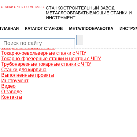
СТАНКИ С ЧПУ ПО МЕТАЛЛУ
СТАНКОСТРОИТЕЛЬНЫЙ ЗАВОД
Главная
МЕТАЛЛООБРАБАТЫВАЮЩИЕ СТАНКИ И
Металлообработка
ИНСТРУМЕНТ
Фрезерные обрабатывающие центры
Портальные фрезерные станки
|
|
|
ГЛАВНАЯ
КАТАЛОГ СТАНКОВ
МЕТАЛЛООБРАБОТКА
ИНСТРУ
Сверлильно-фрезерные станки
Промышленные роботы манипуляторы
Токарные автоматы с ЧПУ
Токарные станки с ЧПУ
Токарно-револьверные станки с ЧПУ
Токарно-фрезерные станки и центры с ЧПУ
Трубонарезные токарные станки с ЧПУ
Станки для кирпича
Выполненные проекты
Инструмент
Видео
О заводе
Контакты