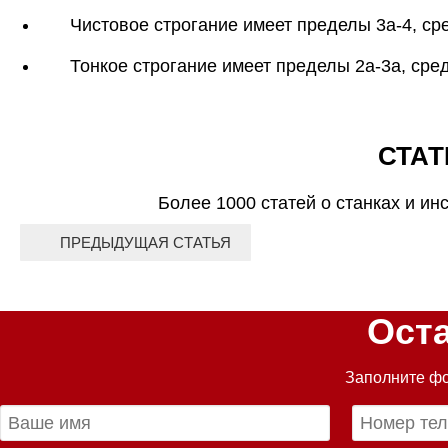
Чистовое строгание имеет пределы 3а-4, сре
Тонкое строгание имеет пределы 2а-3а, сред
СТАТ
Более 1000 статей о станках и ин
ПРЕДЫДУЩАЯ СТАТЬЯ
Ост
Заполните фо