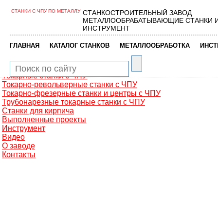
СТАНКИ С ЧПУ ПО МЕТАЛЛУ
СТАНКОСТРОИТЕЛЬНЫЙ ЗАВОД
Главная
МЕТАЛЛООБРАБАТЫВАЮЩИЕ СТАНКИ 
Металлообработка
ИНСТРУМЕНТ
Фрезерные обрабатывающие центры
Портальные фрезерные станки
|
|
|
ГЛАВНАЯ
КАТАЛОГ СТАНКОВ
МЕТАЛЛООБРАБОТКА
ИНСТ
Сверлильно-фрезерные станки
Промышленные роботы манипуляторы
Токарные автоматы с ЧПУ
Токарные станки с ЧПУ
Токарно-револьверные станки с ЧПУ
Токарно-фрезерные станки и центры с ЧПУ
Трубонарезные токарные станки с ЧПУ
Станки для кирпича
Выполненные проекты
Инструмент
Видео
О заводе
Контакты