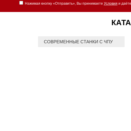
Нажимая кнопку «Отправить», Вы принимаете
Условия
и даёте
КАТА
СОВРЕМЕННЫЕ СТАНКИ С ЧПУ