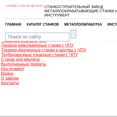
СТАНКИ С ЧПУ ПО МЕТАЛЛУ
СТАНКОСТРОИТЕЛЬНЫЙ ЗАВОД
Главная
МЕТАЛЛООБРАБАТЫВАЮЩИЕ СТАНКИ 
Металлообработка
ИНСТРУМЕНТ
Фрезерные обрабатывающие центры
Портальные фрезерные станки
|
|
|
ГЛАВНАЯ
КАТАЛОГ СТАНКОВ
МЕТАЛЛООБРАБОТКА
ИНСТ
Сверлильно-фрезерные станки
Промышленные роботы манипуляторы
Токарные автоматы с ЧПУ
Токарные станки с ЧПУ
Токарно-револьверные станки с ЧПУ
Токарно-фрезерные станки и центры с ЧПУ
Трубонарезные токарные станки с ЧПУ
Станки для кирпича
Выполненные проекты
Инструмент
Видео
О заводе
Контакты