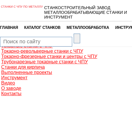
СТАНКИ С ЧПУ ПО МЕТАЛЛУ
СТАНКОСТРОИТЕЛЬНЫЙ ЗАВОД
Главная
МЕТАЛЛООБРАБАТЫВАЮЩИЕ СТАНКИ И
Металлообработка
ИНСТРУМЕНТ
Фрезерные обрабатывающие центры
Портальные фрезерные станки
|
|
|
ГЛАВНАЯ
КАТАЛОГ СТАНКОВ
МЕТАЛЛООБРАБОТКА
ИНСТРУ
Сверлильно-фрезерные станки
Промышленные роботы манипуляторы
Токарные автоматы с ЧПУ
Токарные станки с ЧПУ
Токарно-револьверные станки с ЧПУ
Токарно-фрезерные станки и центры с ЧПУ
Трубонарезные токарные станки с ЧПУ
Станки для кирпича
Выполненные проекты
Инструмент
Видео
О заводе
Контакты