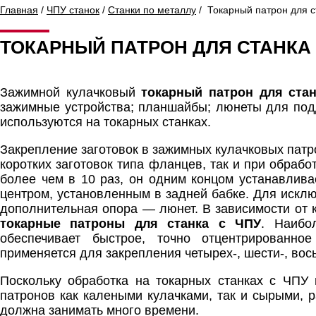
Главная
/
ЧПУ станок
/
Станки по металлу
/ Токарный патрон для с
ТОКАРНЫЙ ПАТРОН ДЛЯ СТАНКА 
Зажимной кулачковый
токарный патрон для ста
зажимные устройства; планшайбы; люнеты для под
используются на токарных станках.
Закрепление заготовок в зажимных кулачковых патр
коротких заготовок типа фланцев, так и при обраб
более чем в 10 раз, он одним концом устанавлива
центром, установленным в задней бабке. Для исклю
дополнительная опора — люнет. В зависимости от к
токарные патроны для станка с ЧПУ
. Наибо
обеспечивает быстрое, точно отцентрированно
применяется для закрепления четырех-, шести-, вос
Поскольку обработка на токарных станках с ЧПУ
патронов как калеными кулачками, так и сырыми, 
должна занимать много времени.