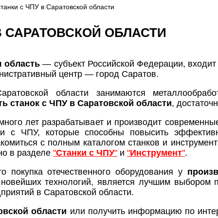
станки с ЧПУ в Саратовской области
В САРАТОВСКОЙ ОБЛАСТИ
я область
— субъект Российской Федерации, входит
инистративный центр — город Саратов.
ратовской области занимаются металлообрабо
ть станок с ЧПУ в Саратовской области
, достаточ
много лет разрабатывает и производит современны
ки с ЧПУ, которые способны повысить эффективн
комиться с полным каталогом станков и инструмента
но в разделе
"
Станки с ЧПУ
"
и
"
Инструмент
"
.
о покупка отечественного оборудования у
произ
новейших технологий, является лучшим выбором п
приятий в Саратовской области.
овской области
или получить информацию по инте