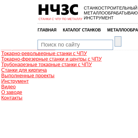
СТАНКОСТРОИТЕЛЬНЫЙ
Главная
МЕТАЛЛООБРАБАТЫВАЮ
Металлообработка
ИНСТРУМЕНТ
СТАНКИ С ЧПУ ПО МЕТАЛЛУ
Фрезерные обрабатывающие центры
Портальные фрезерные станки
|
|
ГЛАВНАЯ
КАТАЛОГ СТАНКОВ
МЕТАЛЛООБРА
Сверлильно-фрезерные станки
Промышленные роботы манипуляторы
Токарные автоматы с ЧПУ
Токарные станки с ЧПУ
Токарно-револьверные станки с ЧПУ
Токарно-фрезерные станки и центры с ЧПУ
Трубонарезные токарные станки с ЧПУ
Станки для кирпича
Выполненные проекты
Инструмент
Видео
О заводе
Контакты