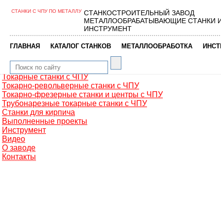
СТАНКИ С ЧПУ ПО МЕТАЛЛУ
СТАНКОСТРОИТЕЛЬНЫЙ ЗАВОД
Главная
МЕТАЛЛООБРАБАТЫВАЮЩИЕ СТАНКИ 
Металлообработка
ИНСТРУМЕНТ
Фрезерные обрабатывающие центры
Портальные фрезерные станки
|
|
|
ГЛАВНАЯ
КАТАЛОГ СТАНКОВ
МЕТАЛЛООБРАБОТКА
ИНСТ
Сверлильно-фрезерные станки
Промышленные роботы манипуляторы
Токарные автоматы с ЧПУ
Токарные станки с ЧПУ
Токарно-револьверные станки с ЧПУ
Токарно-фрезерные станки и центры с ЧПУ
Трубонарезные токарные станки с ЧПУ
Станки для кирпича
Выполненные проекты
Инструмент
Видео
О заводе
Контакты