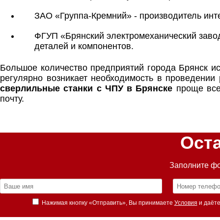
ЗАО «Группа-Кремний» - производитель инт
ФГУП «Брянский электромеханический завод
деталей и компонентов.
Большое количество предприятий города Брянск и
регулярно возникает необходимость в проведении 
сверлильные станки с ЧПУ в Брянске
проще всег
почту.
Ост
Заполните фо
Нажимая кнопку «Отправить», Вы принимаете
Условия
и даёте