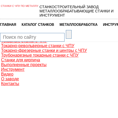
СТАНКИ С ЧПУ ПО МЕТАЛЛУ
СТАНКОСТРОИТЕЛЬНЫЙ ЗАВОД
Главная
МЕТАЛЛООБРАБАТЫВАЮЩИЕ СТАНКИ И
Металлообработка
ИНСТРУМЕНТ
Фрезерные обрабатывающие центры
Портальные фрезерные станки
|
|
|
ГЛАВНАЯ
КАТАЛОГ СТАНКОВ
МЕТАЛЛООБРАБОТКА
ИНСТРУ
Сверлильно-фрезерные станки
Промышленные роботы манипуляторы
Токарные автоматы с ЧПУ
Токарные станки с ЧПУ
Токарно-револьверные станки с ЧПУ
Токарно-фрезерные станки и центры с ЧПУ
Трубонарезные токарные станки с ЧПУ
Станки для кирпича
Выполненные проекты
Инструмент
Видео
О заводе
Контакты