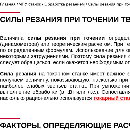
Главная
/
ЧПУ станок
/
Обработка резанием
/ Силы резания при то
СИЛЫ РЕЗАНИЯ ПРИ ТОЧЕНИИ Т
Величина
силы резания при точении
определя
(динамометров) или теоретическим расчетом. При т
по определенным формулам. Использование для оп
некоторыми затруднениями. Поэтому сила резания о
следует обращаться, если окажется необходимым оп
Сила резания
на токарном станке имеет важное з
получаем величину, показывающую, насколько при 
наиболее слабых звеньев станка. При умножении
выполнение обработки (в кВт или л.с.). Сопоставл
насколько рационально используется
токарный ста
ФАКТОРЫ, ОПРЕДЕЛЯЮЩИЕ РАСЧ