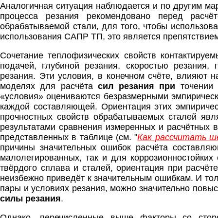
Аналогичная ситуация наблюдается и по другим ма
процесса резания рекомендовано перед расчё
обрабатываемой стали, для того, чтобы использова
использования САПР ТП, это является препятствием
Сочетание теплофизических свойств контактируем
подачей, глубиной резания, скоростью резания,
резания. Эти условия, в конечном счёте, влияют
моделях для расчёта
сил резания при
точении 
«условия» оцениваются безразмерными эмпирическ
каждой составляющей. Ориентация этих эмпиричес
прочностных свойств обрабатываемых сталей явля
результатами сравнения измеренных и расчётных в
представленных в таблице (см. "
Как рассчитать ш
причины значительных ошибок расчёта составляющ
малолегированных, так и для коррозионностойких 
твёрдого сплава и сталей, ориентация при расчёт
неизбежно приведёт к значительным ошибкам. И то
пары и условиях резания, можно значительно повы
силы резания
.
Однако, перечисленные выше факторы со стор