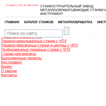
СТАНКИ С ЧПУ ПО МЕТАЛЛУ
СТАНКОСТРОИТЕЛЬНЫЙ ЗАВОД
Главная
МЕТАЛЛООБРАБАТЫВАЮЩИЕ СТАНКИ 
Металлообработка
ИНСТРУМЕНТ
Фрезерные обрабатывающие центры
Портальные фрезерные станки
|
|
|
ГЛАВНАЯ
КАТАЛОГ СТАНКОВ
МЕТАЛЛООБРАБОТКА
ИНСТ
Сверлильно-фрезерные станки
Промышленные роботы манипуляторы
Токарные автоматы с ЧПУ
Токарные станки с ЧПУ
Токарно-револьверные станки с ЧПУ
Токарно-фрезерные станки и центры с ЧПУ
Трубонарезные токарные станки с ЧПУ
Станки для кирпича
Выполненные проекты
Инструмент
Видео
О заводе
Контакты