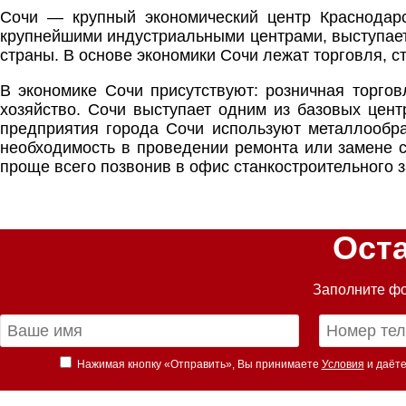
Сочи — крупный экономический центр Краснодарск
крупнейшими индустриальными центрами, выступае
страны. В основе экономики Сочи лежат торговля, с
В экономике Сочи присутствуют: розничная торговл
хозяйство. Сочи выступает одним из базовых цент
предприятия города Сочи используют металлообра
необходимость в проведении ремонта или замене с
проще всего позвонив в офис станкостроительного з
Ост
Заполните фо
Нажимая кнопку «Отправить», Вы принимаете
Условия
и даёте