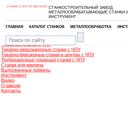
СТАНКИ С ЧПУ ПО МЕТАЛЛУ
СТАНКОСТРОИТЕЛЬНЫЙ ЗАВОД
Главная
МЕТАЛЛООБРАБАТЫВАЮЩИЕ СТАНКИ 
Металлообработка
ИНСТРУМЕНТ
Фрезерные обрабатывающие центры
Портальные фрезерные станки
|
|
|
ГЛАВНАЯ
КАТАЛОГ СТАНКОВ
МЕТАЛЛООБРАБОТКА
ИНСТ
Сверлильно-фрезерные станки
Промышленные роботы манипуляторы
Токарные автоматы с ЧПУ
Токарные станки с ЧПУ
Токарно-револьверные станки с ЧПУ
Токарно-фрезерные станки и центры с ЧПУ
Трубонарезные токарные станки с ЧПУ
Станки для кирпича
Выполненные проекты
Инструмент
Видео
О заводе
Контакты