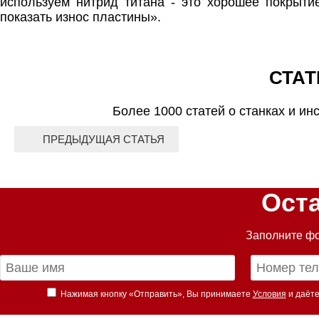
используем нитрид титана - это хорошее покрыти
показать износ пластины».
СТАТ
Более 1000 статей о станках и ин
ПРЕДЫДУЩАЯ СТАТЬЯ
Ост
Заполните фо
Нажимая кнопку «Отправить», Вы принимаете
Условия
и даёте