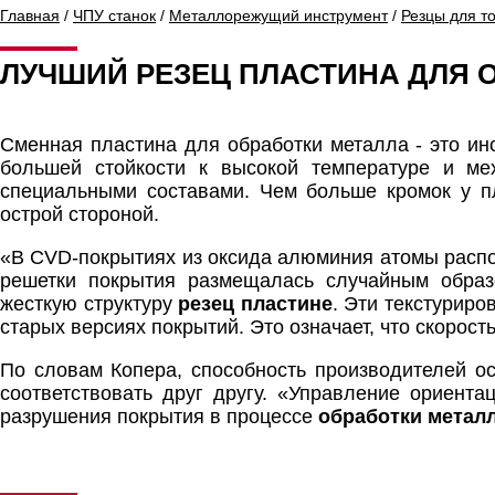
Главная
/
ЧПУ станок
/
Металлорежущий инструмент
/
Резцы для то
ЛУЧШИЙ РЕЗЕЦ ПЛАСТИНА ДЛЯ 
Сменная пластина для обработки металла - это инс
большей стойкости к высокой температуре и ме
специальными составами. Чем больше кромок у п
острой стороной.
«В CVD-покрытиях из оксида алюминия атомы распо
решетки покрытия размещалась случайным обра
жесткую структуру
резец пластине
. Эти текстуриро
старых версиях покрытий. Это означает, что скорост
По словам Копера, способность производителей о
соответствовать друг другу. «Управление ориента
разрушения покрытия в процессе
обработки метал