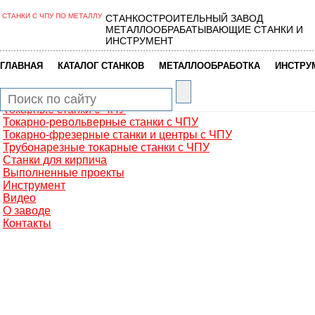
СТАНКИ С ЧПУ ПО МЕТАЛЛУ
СТАНКОСТРОИТЕЛЬНЫЙ ЗАВОД
Главная
МЕТАЛЛООБРАБАТЫВАЮЩИЕ СТАНКИ И
Металлообработка
ИНСТРУМЕНТ
Фрезерные обрабатывающие центры
Портальные фрезерные станки
|
|
|
ГЛАВНАЯ
КАТАЛОГ СТАНКОВ
МЕТАЛЛООБРАБОТКА
ИНСТРУ
Сверлильно-фрезерные станки
Промышленные роботы манипуляторы
Токарные автоматы с ЧПУ
Токарные станки с ЧПУ
Токарно-револьверные станки с ЧПУ
Токарно-фрезерные станки и центры с ЧПУ
Трубонарезные токарные станки с ЧПУ
Станки для кирпича
Выполненные проекты
Инструмент
Видео
О заводе
Контакты