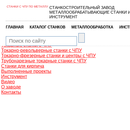
СТАНКИ С ЧПУ ПО МЕТАЛЛУ
СТАНКОСТРОИТЕЛЬНЫЙ ЗАВОД
Главная
МЕТАЛЛООБРАБАТЫВАЮЩИЕ СТАНКИ 
Металлообработка
ИНСТРУМЕНТ
Фрезерные обрабатывающие центры
Портальные фрезерные станки
|
|
|
ГЛАВНАЯ
КАТАЛОГ СТАНКОВ
МЕТАЛЛООБРАБОТКА
ИНСТ
Сверлильно-фрезерные станки
Промышленные роботы манипуляторы
Токарные автоматы с ЧПУ
Токарные станки с ЧПУ
Токарно-револьверные станки с ЧПУ
Токарно-фрезерные станки и центры с ЧПУ
Трубонарезные токарные станки с ЧПУ
Станки для кирпича
Выполненные проекты
Инструмент
Видео
О заводе
Контакты