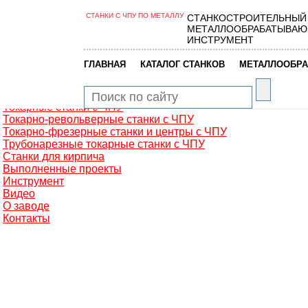
СТАНКИ С ЧПУ ПО МЕТАЛЛУ
СТАНКОСТРОИТЕЛЬНЫЙ
Главная
МЕТАЛЛООБРАБАТЫВАЮ
Металлообработка
ИНСТРУМЕНТ
Фрезерные обрабатывающие центры
Портальные фрезерные станки
|
|
ГЛАВНАЯ
КАТАЛОГ СТАНКОВ
МЕТАЛЛООБРА
Сверлильно-фрезерные станки
Промышленные роботы манипуляторы
Токарные автоматы с ЧПУ
Токарные станки с ЧПУ
Токарно-револьверные станки с ЧПУ
Токарно-фрезерные станки и центры с ЧПУ
Трубонарезные токарные станки с ЧПУ
Станки для кирпича
Выполненные проекты
Инструмент
Видео
О заводе
Контакты