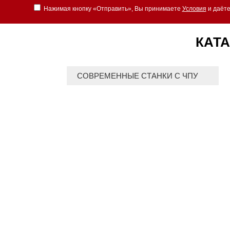
Нажимая кнопку «Отправить», Вы принимаете
Условия
и даёте
КАТА
СОВРЕМЕННЫЕ СТАНКИ С ЧПУ