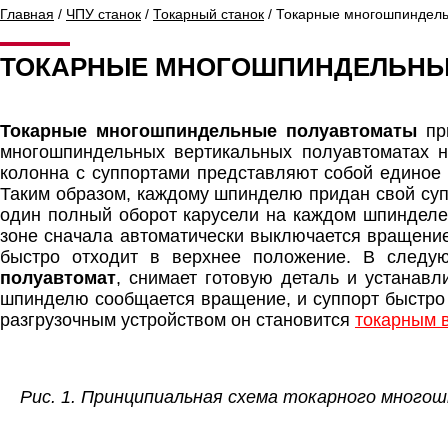
Главная
/
ЧПУ станок
/
Токарный станок
/ Токарные многошпиндел
ТОКАРНЫЕ МНОГОШПИНДЕЛЬНЫ
Токарные многошпиндельные полуавтоматы
при
многошпиндельных вертикальных полуавтоматах н
колонна с суппортами представляют собой единое 
Таким образом, каждому шпинделю придан свой супп
один полный оборот карусели на каждом шпинделе, 
зоне сначала автоматически выключается вращение
быстро отходит в верхнее положение. В след
полуавтомат
, снимает готовую деталь и устанавл
шпинделю сообщается вращение, и суппорт быстро п
разгрузочным устройством он становится
токарным 
Рис. 1. Принципиальная схема токарного много