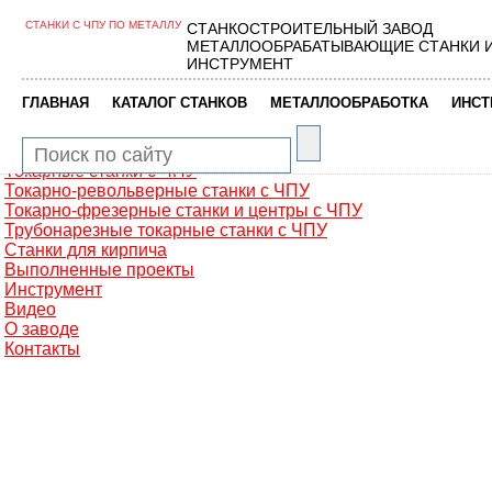
СТАНКИ С ЧПУ ПО МЕТАЛЛУ
СТАНКОСТРОИТЕЛЬНЫЙ ЗАВОД
Главная
МЕТАЛЛООБРАБАТЫВАЮЩИЕ СТАНКИ 
Металлообработка
ИНСТРУМЕНТ
Фрезерные обрабатывающие центры
Портальные фрезерные станки
|
|
|
ГЛАВНАЯ
КАТАЛОГ СТАНКОВ
МЕТАЛЛООБРАБОТКА
ИНСТ
Сверлильно-фрезерные станки
Промышленные роботы манипуляторы
Токарные автоматы с ЧПУ
Токарные станки с ЧПУ
Токарно-револьверные станки с ЧПУ
Токарно-фрезерные станки и центры с ЧПУ
Трубонарезные токарные станки с ЧПУ
Станки для кирпича
Выполненные проекты
Инструмент
Видео
О заводе
Контакты