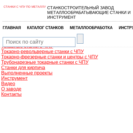
СТАНКИ С ЧПУ ПО МЕТАЛЛУ
СТАНКОСТРОИТЕЛЬНЫЙ ЗАВОД
Главная
МЕТАЛЛООБРАБАТЫВАЮЩИЕ СТАНКИ И
Металлообработка
ИНСТРУМЕНТ
Фрезерные обрабатывающие центры
Портальные фрезерные станки
|
|
|
ГЛАВНАЯ
КАТАЛОГ СТАНКОВ
МЕТАЛЛООБРАБОТКА
ИНСТР
Сверлильно-фрезерные станки
Промышленные роботы манипуляторы
Токарные автоматы с ЧПУ
Токарные станки с ЧПУ
Токарно-револьверные станки с ЧПУ
Токарно-фрезерные станки и центры с ЧПУ
Трубонарезные токарные станки с ЧПУ
Станки для кирпича
Выполненные проекты
Инструмент
Видео
О заводе
Контакты