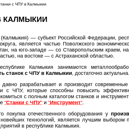
станки с ЧПУ в Калмыкии
 В КАЛМЫКИИ
(Калмыкия) — субъект Российской Федерации, респу
круга, является частью Поволжского экономическ
стан, на юго-западе — со Ставропольским краем, на
астью, на востоке — с Астраханской областью.
спублике Калмыкия занимаются металлообрабо
ть станок с ЧПУ в Калмыкии
, достаточно актуальна
 давно разрабатывает и производит современные
ки с ЧПУ, которые способны повысить эффективн
комиться с полным каталогом станков и инструмента
ле
"
Станки с ЧПУ
"
и
"
Инструмент
"
.
о покупка отечественного оборудования у
произ
новейших технологий, является лучшим выбором п
дприятий в республике Калмыкия.