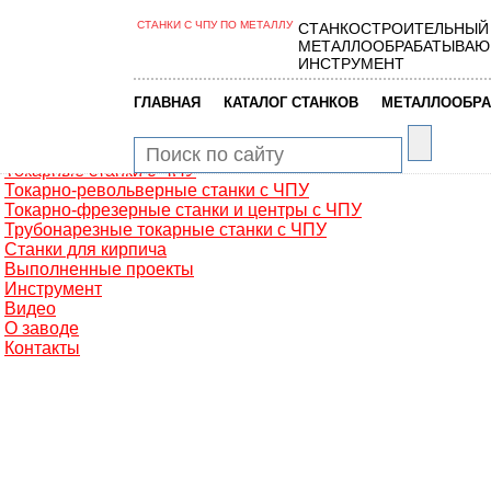
СТАНКИ С ЧПУ ПО МЕТАЛЛУ
СТАНКОСТРОИТЕЛЬНЫЙ
Главная
МЕТАЛЛООБРАБАТЫВАЮ
Металлообработка
ИНСТРУМЕНТ
Фрезерные обрабатывающие центры
Портальные фрезерные станки
|
|
ГЛАВНАЯ
КАТАЛОГ СТАНКОВ
МЕТАЛЛООБРА
Сверлильно-фрезерные станки
Промышленные роботы манипуляторы
Токарные автоматы с ЧПУ
Токарные станки с ЧПУ
Токарно-револьверные станки с ЧПУ
Токарно-фрезерные станки и центры с ЧПУ
Трубонарезные токарные станки с ЧПУ
Станки для кирпича
Выполненные проекты
Инструмент
Видео
О заводе
Контакты